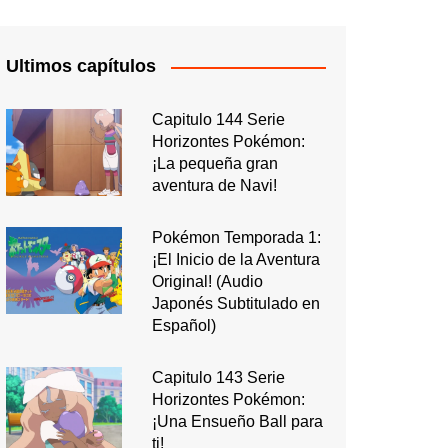
Ultimos capítulos
Capitulo 144 Serie
Horizontes Pokémon:
¡La pequeña gran
aventura de Navi!
Pokémon Temporada 1:
¡El Inicio de la Aventura
Original! (Audio
Japonés Subtitulado en
Español)
Capitulo 143 Serie
Horizontes Pokémon:
¡Una Ensueño Ball para
ti!