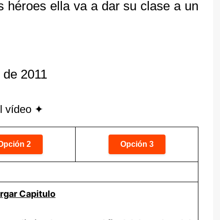
s héroes ella va a dar su clase a un
 de 2011
l vídeo ✦
rgar Capitulo