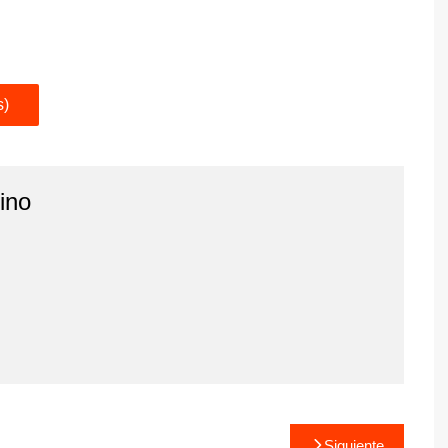
ino
Siguiente