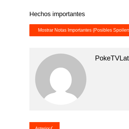
Hechos importantes
PokeTVLat
Navegación
Anterior