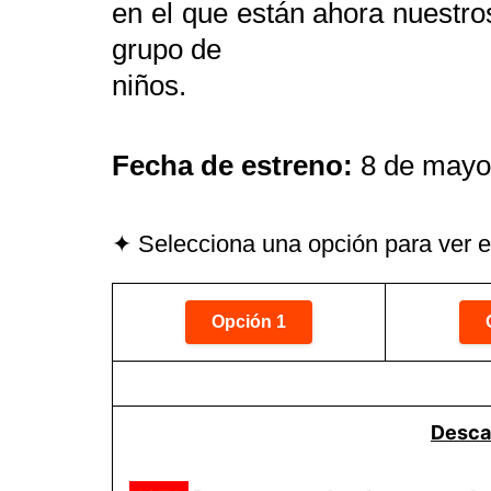
en el que están ahora nuestro
grupo de
niños.
Fecha de estreno:
8 de mayo
✦ Selecciona una opción para ver e
Desca