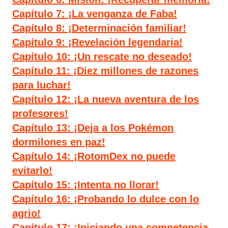
Capítulo 7: ¡La venganza de Faba!
Capítulo 8: ¡Determinación familiar!
Capítulo 9: ¡Revelación legendaria!
Capítulo 10: ¡Un rescate no deseado!
Capítulo 11: ¡Diez millones de razones
para luchar!
Capítulo 12: ¡La nueva aventura de los
profesores!
Capítulo 13: ¡Deja a los Pokémon
dormilones en paz!
Capítulo 14: ¡RotomDex no puede
evitarlo!
Capítulo 15: ¡Intenta no llorar!
Capítulo 16: ¡Probando lo dulce con lo
agrio!
Capítulo 17: ¡Iniciando una competencia