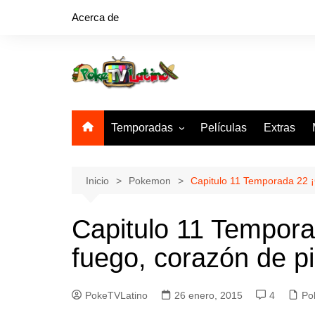
Saltar
Acerca de
al
contenido
Temporadas
Películas
Extras
Español Latino
1ra y 2da
Japones Subtitulado
3ra Gener
Inicio
Pokemon
Capitulo 11 Temporada 22 ¡
4ta Gener
Capitulo 11 Tempor
5ta Gener
fuego, corazón de pi
6ta Gener
7ma Gene
PokeTVLatino
26 enero, 2015
8va Gene
4
Po