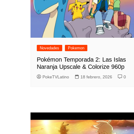
Novedades
Pokemon
Pokémon Temporada 2: Las Islas
Naranja Upscale & Colorize 960p
PokeTVLatino
18 febrero, 2026
0