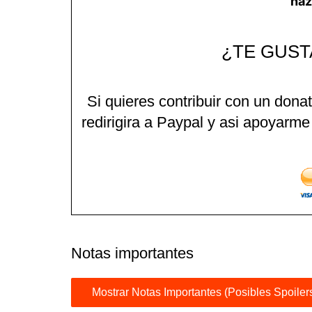
haz
¿TE GUST
Si quieres contribuir con un donat
redirigira a Paypal y asi apoyarme
Notas importantes