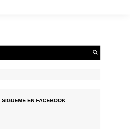
SIGUEME EN FACEBOOK