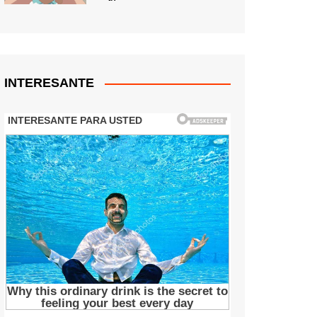
INTERESANTE