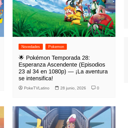
Novedades
Pokemon
🌟 Pokémon Temporada 28:
Esperanza Ascendente (Episodios
23 al 34 en 1080p) — ¡La aventura
se intensifica!
PokeTVLatino
28 junio, 2026
0