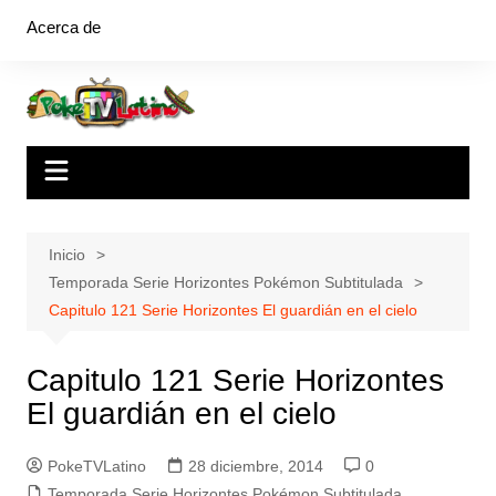
Saltar
Acerca de
al
contenido
Inicio
Temporada Serie Horizontes Pokémon Subtitulada
Capitulo 121 Serie Horizontes El guardián en el cielo
Capitulo 121 Serie Horizontes
El guardián en el cielo
PokeTVLatino
28 diciembre, 2014
0
Temporada Serie Horizontes Pokémon Subtitulada