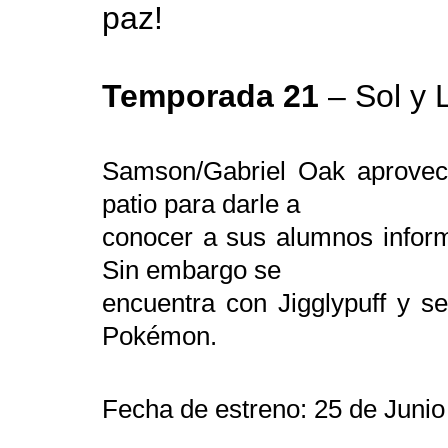
paz!
Temporada 21
– Sol y 
Samson/Gabriel Oak aprovec
patio para darle a
conocer a sus alumnos infor
Sin embargo se
encuentra con Jigglypuff y s
Pokémon.
Fecha de estreno: 25 de Junio