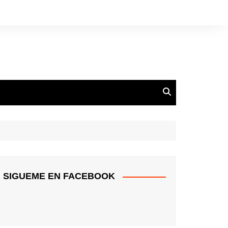
SIGUEME EN FACEBOOK