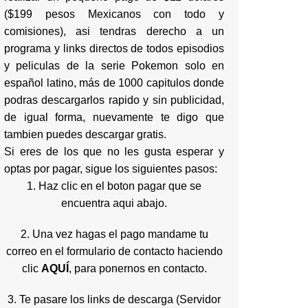
($199 pesos Mexicanos con todo y
comisiones), asi tendras derecho a un
programa y links directos de todos episodios
y peliculas de la serie Pokemon solo en
español latino, más de 1000 capitulos donde
podras descargarlos rapido y sin publicidad,
de igual forma, nuevamente te digo que
tambien puedes descargar gratis.
Si eres de los que no les gusta esperar y
optas por pagar, sigue los siguientes pasos:
1. Haz clic en el boton pagar que se
encuentra aqui abajo.
2. Una vez hagas el pago mandame tu
correo en el formulario de contacto haciendo
clic
AQUÍ
, para ponernos en contacto.
3. Te pasare los links de descarga (Servidor