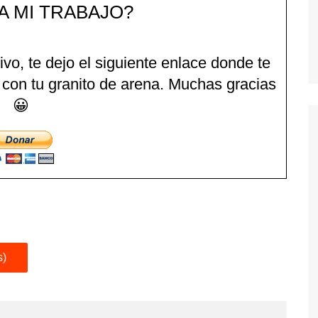
A MI TRABAJO?
ivo, te dejo el siguiente enlace donde te
 con tu granito de arena.
Muchas gracias
😀