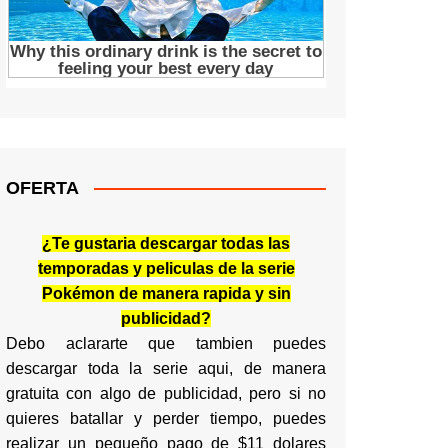
OFERTA
¿Te gustaria descargar todas las
temporadas y peliculas de la serie
Pokémon de manera rapida y sin
publicidad?
Debo aclararte que tambien puedes
descargar toda la serie aqui, de manera
gratuita con algo de publicidad, pero si no
quieres batallar y perder tiempo, puedes
realizar un pequeño pago de $11 dolares