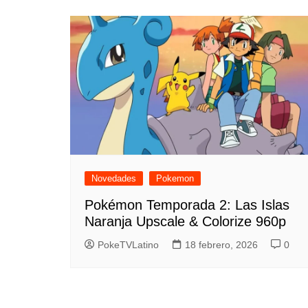
Novedades
Pokemon
Pokémon Temporada 2: Las Islas
Naranja Upscale & Colorize 960p
PokeTVLatino
18 febrero, 2026
0