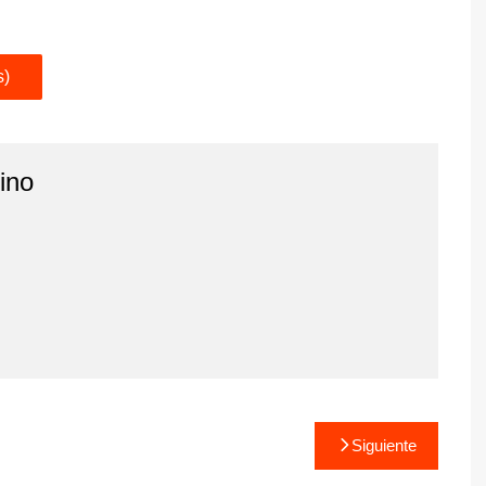
ino
Siguiente