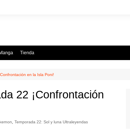
Manga
Tienda
 Generación
Pokémon Temporada 1
Atrapalos ya
ación
Pokémon Temporada 6
onfrontación en la Isla Poni!
Pokémon Temporada 2 Liga
Fuerza Máxima Latino
ación
Pokémon Temporada 10
Naranja Latino
Pokémon Temporada 7 Reto
Diamante y Perla Latino
da 22 ¡Confrontación
ación
Pokémon Temporada 14
Pokémon Temporada 3 Los
Máximo Latino
Pokémon Temporada 11
Blanco Y Negro Latino
Viajes Johto Latino
ación
Pokémon Temporada 17 XY
Pokémon Temporada 8
Dimensión De Batalla Latino
Pokémon Temporada 15
Latino
Pokémon Temporada 4 Los
Batalla Avanzada Latino
ración
Pokémon Temporada 20 Sol
Pokémon Temporada 12
Destinos Rivales latino
Campeones De La Liga
Pokémon Temporada 18
y Luna latino
Pokémon Temporada 9
Batallas Galácticas Latino
Johto Latino
ración
kemon
,
Temporada 22: Sol y luna Ultraleyendas
Pokémon Temporada 23 La
Pokémon Temporada 16
Serie XY Latino
Batalla De La Frontera Latino
Pokémon Temporada 21 Sol
Serie Viajes latino
Pokémon Temporada 13
Aventuras En Unova Latino
Pokémon Temporada 5 La