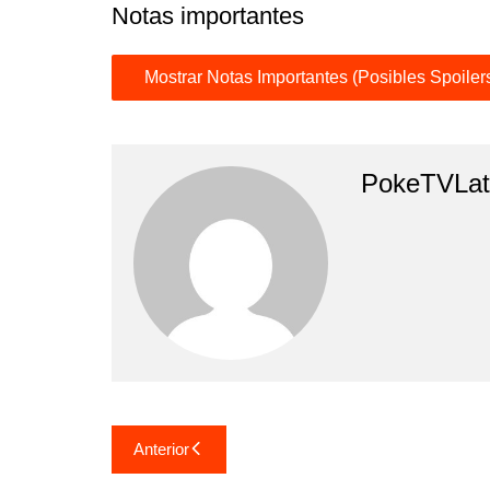
Notas importantes
PokeTVLat
Navegación
Anterior
de