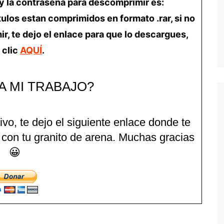
 y la contraseña para descomprimir es:
ulos estan comprimidos en formato .rar, si no
, te dejo el enlace para que lo descargues,
 clic
AQUÍ
.
A MI TRABAJO?
ivo, te dejo el siguiente enlace donde te
 con tu granito de arena.
Muchas gracias
😀