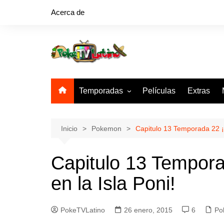
Saltar
Acerca de
al
contenido
Temporadas
Películas
Extras
Español Latino
1ra y 2da
Japones Subtitulado
3ra Gener
Inicio
Pokemon
Capitulo 13 Temporada 22 ¡C
4ta Gener
Capitulo 13 Tempora
5ta Gener
en la Isla Poni!
6ta Gener
7ma Gene
PokeTVLatino
26 enero, 2015
8va Gene
6
Po