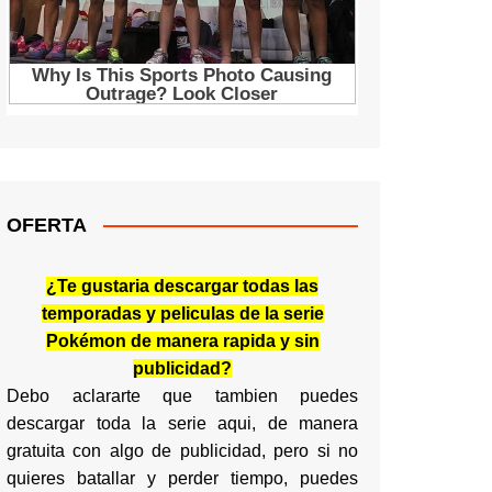
OFERTA
¿Te gustaria descargar todas las
temporadas y peliculas de la serie
Pokémon de manera rapida y sin
publicidad?
Debo aclararte que tambien puedes
descargar toda la serie aqui, de manera
gratuita con algo de publicidad, pero si no
quieres batallar y perder tiempo, puedes