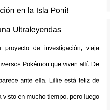
ción en la Isla Poni!
una Ultraleyendas
u proyecto de investigación, viaja
 diversos Pokémon que viven allí. De
rece ante ella. Lillie está feliz de
 visto en mucho tiempo, pero luego