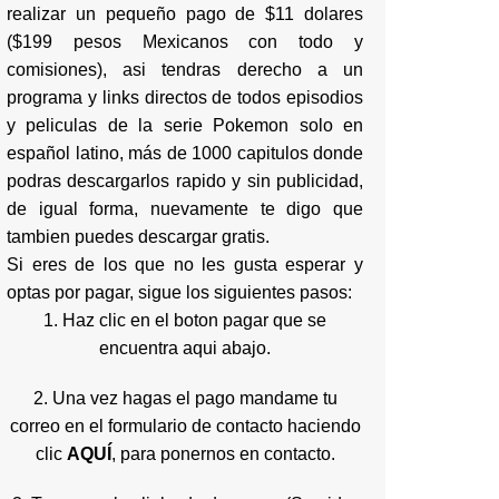
realizar un pequeño pago de $11 dolares
($199 pesos Mexicanos con todo y
comisiones), asi tendras derecho a un
programa y links directos de todos episodios
y peliculas de la serie Pokemon solo en
español latino, más de 1000 capitulos donde
podras descargarlos rapido y sin publicidad,
de igual forma, nuevamente te digo que
tambien puedes descargar gratis.
Si eres de los que no les gusta esperar y
optas por pagar, sigue los siguientes pasos:
1. Haz clic en el boton pagar que se
encuentra aqui abajo.
2. Una vez hagas el pago mandame tu
correo en el formulario de contacto haciendo
clic
AQUÍ
, para ponernos en contacto.