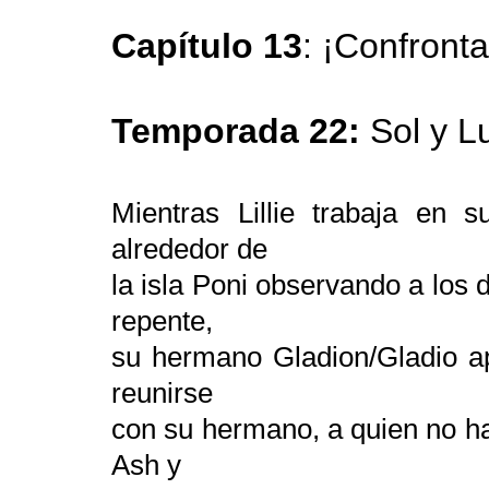
Capítulo 13
: ¡Confronta
Temporada 22:
Sol y L
Mientras Lillie trabaja en s
alrededor de
la isla Poni observando a los
repente,
su hermano Gladion/Gladio apa
reunirse
con su hermano, a quien no ha
Ash y