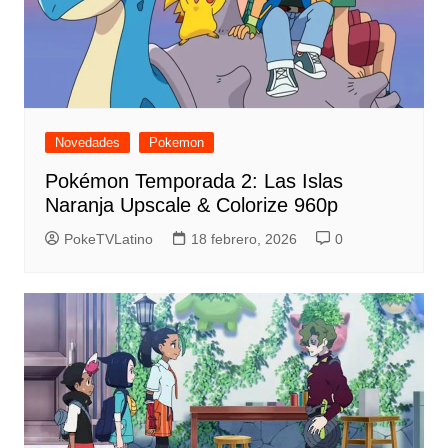
Novedades
Pokemon
Pokémon Temporada 2: Las Islas
Naranja Upscale & Colorize 960p
PokeTVLatino
18 febrero, 2026
0