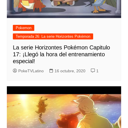
Pokemon
Temporada 26: La serie Horizontes Pokémon
La serie Horizontes Pokémon Capitulo
17: ¡Llegó la hora del entrenamiento
especial!
PokeTVLatino
16 octubre, 2020
1