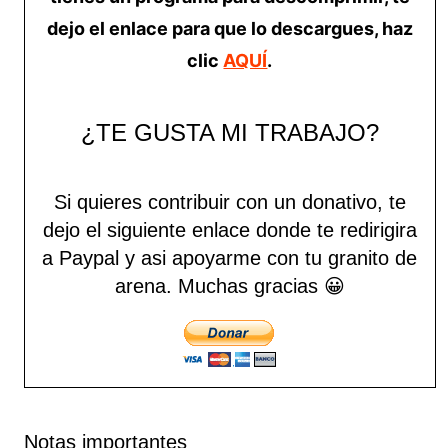
dejo el enlace para que lo descargues, haz
clic
AQUÍ
.
¿TE GUSTA MI TRABAJO?
Si quieres contribuir con un donativo, te
dejo el siguiente enlace donde te redirigira
a Paypal y asi apoyarme con tu granito de
arena.
Muchas gracias 😀
Notas importantes