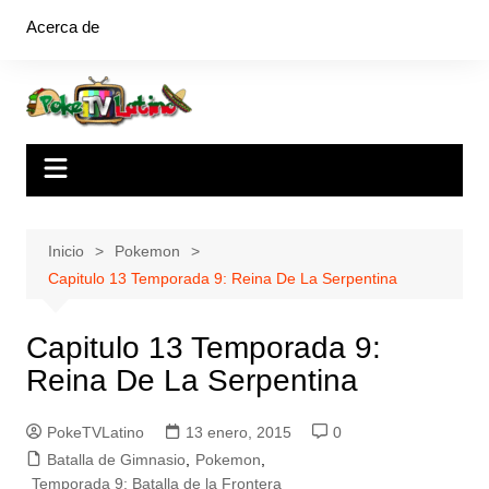
Saltar
Acerca de
al
contenido
Inicio
Pokemon
Capitulo 13 Temporada 9: Reina De La Serpentina
Capitulo 13 Temporada 9:
Reina De La Serpentina
PokeTVLatino
13 enero, 2015
0
Batalla de Gimnasio
,
Pokemon
,
Temporada 9: Batalla de la Frontera