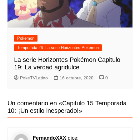
Pokemon
Temporada 26: La serie Horizontes Pokémon
La serie Horizontes Pokémon Capitulo
19: La verdad agridulce
PokeTVLatino
16 octubre, 2020
0
Un comentario en «
Capitulo 15 Temporada
10: ¡Un estilo inesperado!
»
FernandoXXX
dice: