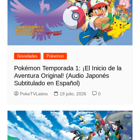
Novedades
Pokemon
Pokémon Temporada 1: ¡El Inicio de la
Aventura Original! (Audio Japonés
Subtitulado en Español)
PokeTVLatino
19 julio, 2026
0