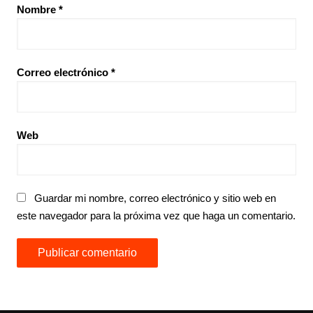
Nombre
*
Correo electrónico
*
Web
Guardar mi nombre, correo electrónico y sitio web en
este navegador para la próxima vez que haga un comentario.