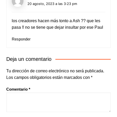
20 agosto, 2023 a las 3:23 pm
los creadores hacen más tonto a Ash ?? que les
pasa !! no se tiene que dejar insultar por ese Paul
Responder
Deja un comentario
Tu dirección de correo electrónico no será publicada.
Los campos obligatorios están marcados con
*
Comentario
*