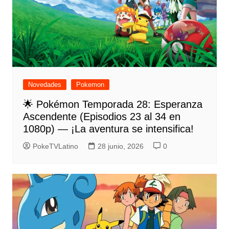
Novedades
Pokemon
🌟 Pokémon Temporada 28: Esperanza
Ascendente (Episodios 23 al 34 en
1080p) — ¡La aventura se intensifica!
PokeTVLatino
28 junio, 2026
0