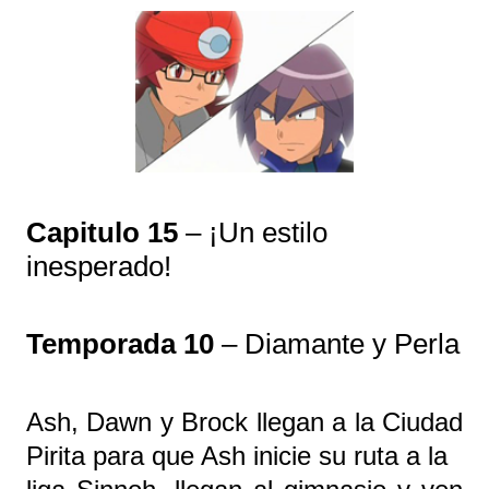
Capitulo 15
– ¡Un estilo
inesperado!
Temporada 10
– Diamante y Perla
Ash, Dawn y Brock llegan a la Ciudad
Pirita para que Ash inicie su ruta a la