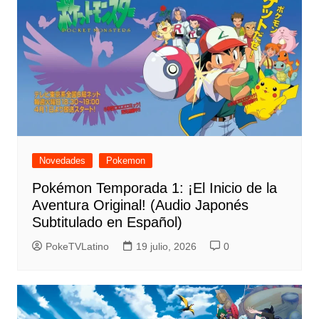
Novedades
Pokemon
Pokémon Temporada 1: ¡El Inicio de la
Aventura Original! (Audio Japonés
Subtitulado en Español)
PokeTVLatino
19 julio, 2026
0