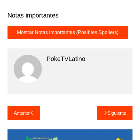
Notas importantes
PokeTVLatino
Navegación
Anterior
Siguiente
de
entradas