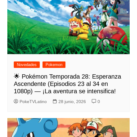
Novedades
Pokemon
🌟 Pokémon Temporada 28: Esperanza
Ascendente (Episodios 23 al 34 en
1080p) — ¡La aventura se intensifica!
PokeTVLatino
28 junio, 2026
0