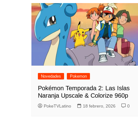
Novedades
Pokemon
Pokémon Temporada 2: Las Islas
Naranja Upscale & Colorize 960p
PokeTVLatino
18 febrero, 2026
0