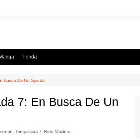
Manga
Tienda
 Generación
Pokémon Temporada 1
Atrapalos ya
ación
Pokémon Temporada 6
En Busca De Un Spinda
Pokémon Temporada 2 Liga
Fuerza Máxima Latino
ación
Pokémon Temporada 10
Naranja Latino
Pokémon Temporada 7 Reto
Diamante y Perla Latino
ada 7: En Busca De Un
ación
Pokémon Temporada 14
Pokémon Temporada 3 Los
Máximo Latino
Pokémon Temporada 11
Blanco Y Negro Latino
Viajes Johto Latino
ación
Pokémon Temporada 17 XY
Pokémon Temporada 8
Dimensión De Batalla Latino
Pokémon Temporada 15
Latino
Pokémon Temporada 4 Los
Batalla Avanzada Latino
ración
Pokémon Temporada 20 Sol
Pokémon Temporada 12
Destinos Rivales latino
Campeones De La Liga
Pokémon Temporada 18
y Luna latino
Pokémon Temporada 9
Batallas Galácticas Latino
Johto Latino
ración
kemon
,
Temporada 7: Reto Máximo
Pokémon Temporada 23 La
Pokémon Temporada 16
Serie XY Latino
Batalla De La Frontera Latino
Pokémon Temporada 21 Sol
Serie Viajes latino
Pokémon Temporada 13
Aventuras En Unova Latino
Pokémon Temporada 5 La