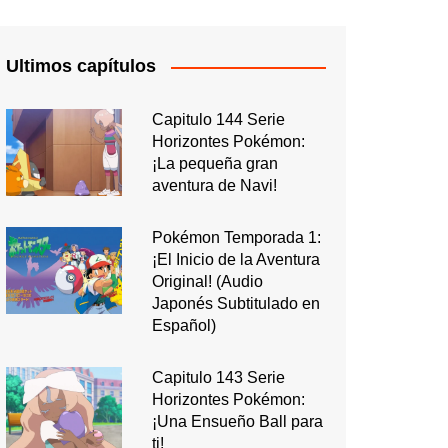
Ultimos capítulos
Capitulo 144 Serie
Horizontes Pokémon:
¡La pequeña gran
aventura de Navi!
Pokémon Temporada 1:
¡El Inicio de la Aventura
Original! (Audio
Japonés Subtitulado en
Español)
Capitulo 143 Serie
Horizontes Pokémon:
¡Una Ensueño Ball para
ti!