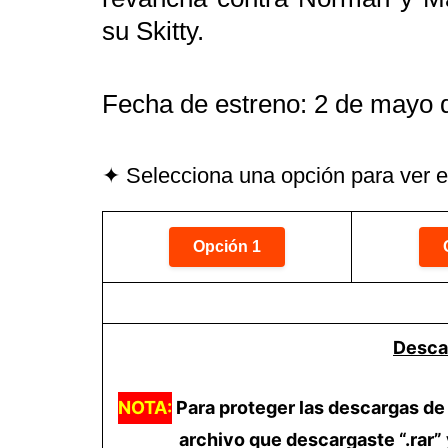
su Skitty.
Fecha de estreno: 2 de mayo 
✦ Selecciona una opción para ver e
Desca
NOTA:
Para proteger las descargas de s
archivo que descargaste “.rar”