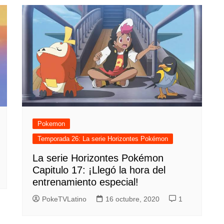
Pokemon
Temporada 26: La serie Horizontes Pokémon
La serie Horizontes Pokémon
Capitulo 17: ¡Llegó la hora del
entrenamiento especial!
PokeTVLatino
16 octubre, 2020
1