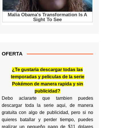
OFERTA
¿Te gustaria descargar todas las
temporadas y peliculas de la serie
Pokémon de manera rapida y sin
publicidad?
Debo aclararte que tambien puedes
descargar toda la serie aqui, de manera
gratuita con algo de publicidad, pero si no
quieres batallar y perder tiempo, puedes
realizar un pequeño pago de $11 dolares