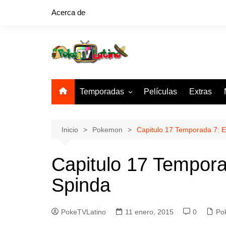
Saltar
Acerca de
al
contenido
Temporadas
Películas
Extras
Español Latino
1ra y 2da
Japones Subtitulado
3ra Gener
Inicio
Pokemon
Capitulo 17 Temporada 7: 
4ta Gener
Capitulo 17 Tempor
5ta Gener
Spinda
6ta Gener
7ma Gene
PokeTVLatino
11 enero, 2015
0
8va Gene
Po