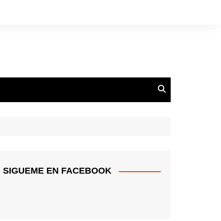
SIGUEME EN FACEBOOK