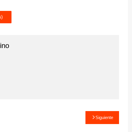
ino
Siguiente