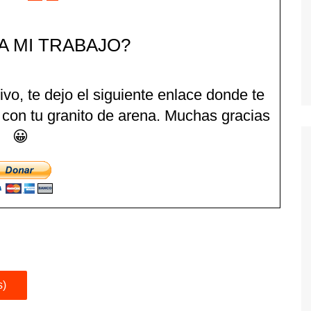
A MI TRABAJO?
ivo, te dejo el siguiente enlace donde te
 con tu granito de arena.
Muchas gracias
😀