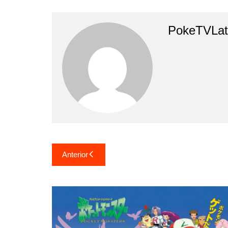
PokeTVLat
Navegación
Anterior
de
entradas