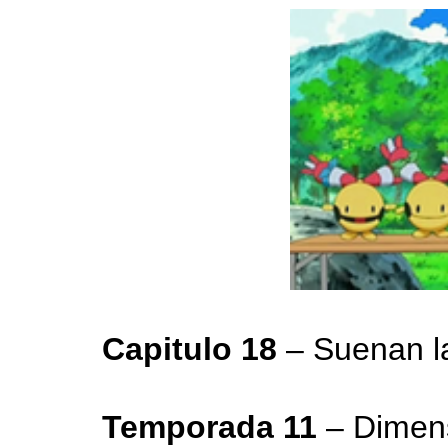
9na Gene
Capitulo 18
– Suenan l
Temporada 11
– Dimens