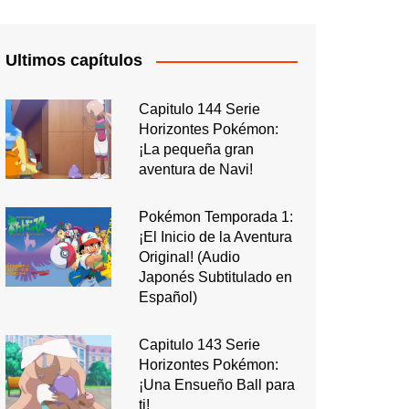
Ultimos capítulos
Capitulo 144 Serie
Horizontes Pokémon:
¡La pequeña gran
aventura de Navi!
Pokémon Temporada 1:
¡El Inicio de la Aventura
Original! (Audio
Japonés Subtitulado en
Español)
Capitulo 143 Serie
Horizontes Pokémon:
¡Una Ensueño Ball para
ti!