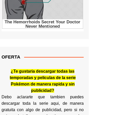
OFERTA
¿Te gustaria descargar todas las
temporadas y peliculas de la serie
Pokémon de manera rapida y sin
publicidad?
Debo aclararte que tambien puedes
descargar toda la serie aqui, de manera
gratuita con algo de publicidad, pero si no