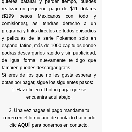
quieres batallar y perder tiempo, puedes
realizar un pequeño pago de $11 dolares
($199 pesos Mexicanos con todo y
comisiones), asi tendras derecho a un
programa y links directos de todos episodios
y peliculas de la serie Pokemon solo en
español latino, más de 1000 capitulos donde
podras descargarlos rapido y sin publicidad,
de igual forma, nuevamente te digo que
tambien puedes descargar gratis.
Si eres de los que no les gusta esperar y
optas por pagar, sigue los siguientes pasos:
1. Haz clic en el boton pagar que se
encuentra aqui abajo.
2. Una vez hagas el pago mandame tu
correo en el formulario de contacto haciendo
clic
AQUÍ
, para ponernos en contacto.