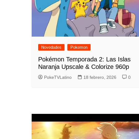
Novedades
Pokemon
Pokémon Temporada 2: Las Islas
Naranja Upscale & Colorize 960p
PokeTVLatino
18 febrero, 2026
0