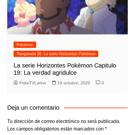
Pokemon
Temporada 26: La serie Horizontes Pokémon
La serie Horizontes Pokémon Capitulo
19: La verdad agridulce
PokeTVLatino
16 octubre, 2020
0
Deja un comentario
Tu dirección de correo electrónico no será publicada.
Los campos obligatorios están marcados con
*