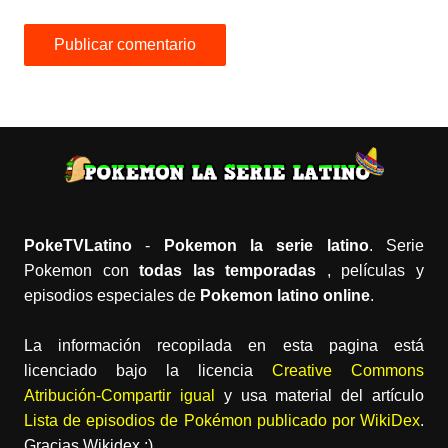
PokeTVLatino
-
Pokemon la serie latino
. Serie
Pokemon con
todas las temporadas
, películas y
episodios especiales de
Pokemon latino online
.
La información recopilada en esta pagina está
licenciado bajo la licencia
Creative Commons
Atribución-Compartir igual
y usa material del artículo
Lista de episodios de Pokémon publicado por WikiDex
.
Gracias Wikidex :)