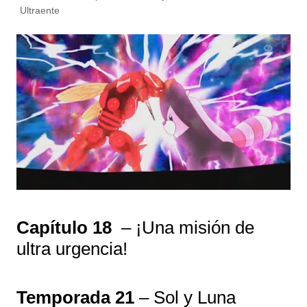
Ultraente
Capítulo 18
– ¡Una misión de
ultra urgencia!
Temporada 21
– Sol y Luna