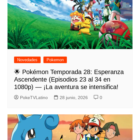
Novedades
Pokemon
🌟 Pokémon Temporada 28: Esperanza
Ascendente (Episodios 23 al 34 en
1080p) — ¡La aventura se intensifica!
PokeTVLatino
28 junio, 2026
0