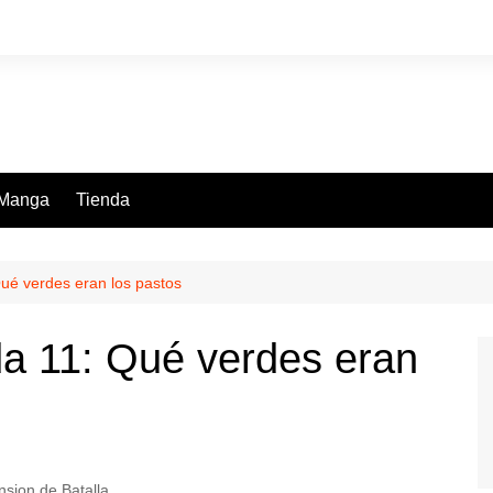
Manga
Tienda
 Generación
Pokémon Temporada 1
Atrapalos ya
ación
Pokémon Temporada 6
ué verdes eran los pastos
Pokémon Temporada 2 Liga
Fuerza Máxima Latino
ación
Pokémon Temporada 10
Naranja Latino
Pokémon Temporada 7 Reto
Diamante y Perla Latino
a 11: Qué verdes eran
ación
Pokémon Temporada 14
Pokémon Temporada 3 Los
Máximo Latino
Pokémon Temporada 11
Blanco Y Negro Latino
Viajes Johto Latino
ación
Pokémon Temporada 17 XY
Pokémon Temporada 8
Dimensión De Batalla Latino
Pokémon Temporada 15
Latino
Pokémon Temporada 4 Los
Batalla Avanzada Latino
ración
Pokémon Temporada 20 Sol
Pokémon Temporada 12
Destinos Rivales latino
Campeones De La Liga
Pokémon Temporada 18
y Luna latino
Pokémon Temporada 9
Batallas Galácticas Latino
Johto Latino
ración
Pokémon Temporada 23 La
Pokémon Temporada 16
Serie XY Latino
Batalla De La Frontera Latino
Pokémon Temporada 21 Sol
Serie Viajes latino
Pokémon Temporada 13
Aventuras En Unova Latino
Pokémon Temporada 5 La
sion de Batalla