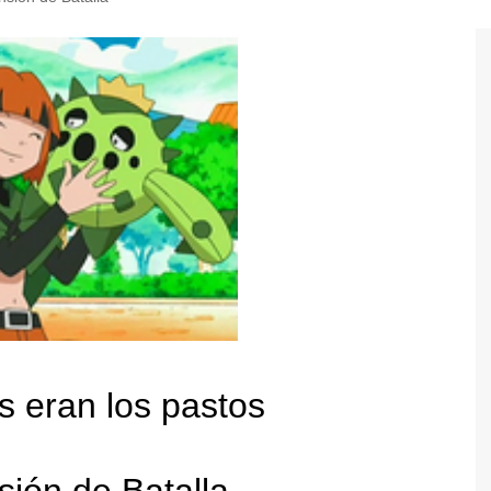
ración
Pokémon Temporada 26 La
Pokemon Temporada 19
y Luna Ultra Aventuras
Vencedores De La Liga
Busqueda Del Maestro
Pokémon Temporada 24 La
serie Horizontes Pokémon
XYZ
Sinnoh Latino
Latino
Pokémon Temporada 22 Sol
Serie Viajes Maestros
Pokémon Temporada 27 En
y Luna Ultraleyendas Latino
Pokémon Temporada 25
busca de Laqua
Serie Viajes Definitivos
Pokémon Temporada 28
Esperanza ascendente
 eran los pastos