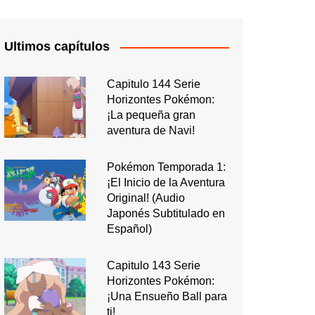
Ultimos capítulos
Capitulo 144 Serie
Horizontes Pokémon:
¡La pequeña gran
aventura de Navi!
Pokémon Temporada 1:
¡El Inicio de la Aventura
Original! (Audio
Japonés Subtitulado en
Español)
Capitulo 143 Serie
Horizontes Pokémon:
¡Una Ensueño Ball para
ti!