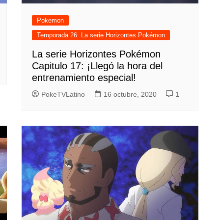
Pokemon
Temporada 26: La serie Horizontes Pokémon
La serie Horizontes Pokémon
Capitulo 17: ¡Llegó la hora del
entrenamiento especial!
PokeTVLatino
16 octubre, 2020
1