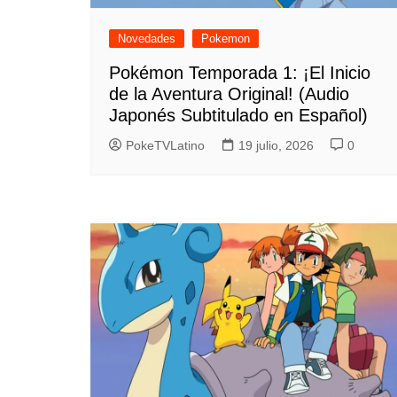
Novedades
Pokemon
Pokémon Temporada 1: ¡El Inicio
de la Aventura Original! (Audio
Japonés Subtitulado en Español)
PokeTVLatino
19 julio, 2026
0