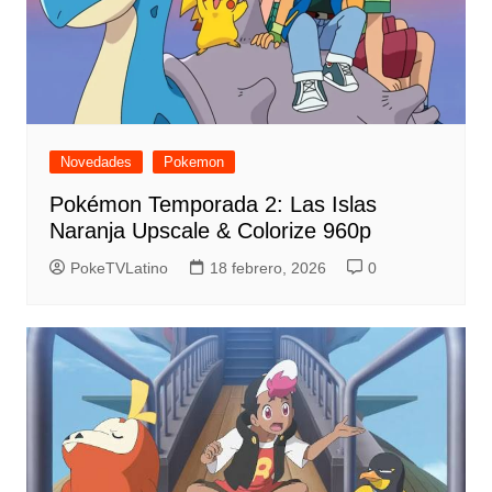
Novedades
Pokemon
Pokémon Temporada 2: Las Islas
Naranja Upscale & Colorize 960p
PokeTVLatino
18 febrero, 2026
0