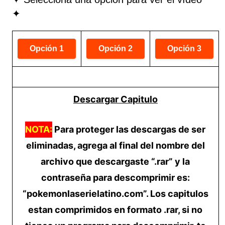
✦
Descargar Capitulo
NOTA:
Para proteger las descargas de ser
eliminadas, agrega al final del nombre del
archivo que descargaste “.rar” y la
contraseña para descomprimir es:
“pokemonlaserielatino.com”. Los capitulos
estan comprimidos en formato .rar, si no