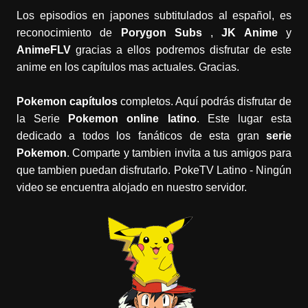
Los episodios en japones subtitulados al español, es
reconocimiento de
Porygon Subs
,
JK Anime
y
AnimeFLV
gracias a ellos podremos disfrutar de este
anime en los capítulos mas actuales. Gracias.
Pokemon capítulos
completos. Aquí podrás disfrutar de
la Serie
Pokemon online latino
. Este lugar esta
dedicado a todos los fanáticos de esta gran
serie
Pokemon
. Comparte y tambien invita a tus amigos para
que tambien puedan disfrutarlo. PokeTV Latino - Ningún
video se encuentra alojado en nuestro servidor.