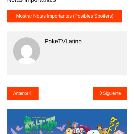
PokeTVLatino
Navegación
Anterior
Siguiente
de
entradas