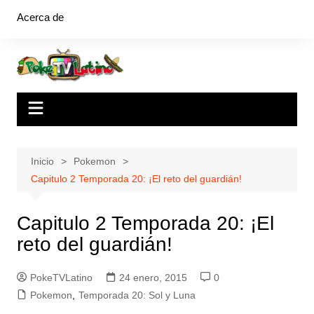
Saltar
Acerca de
al
contenido
Inicio
Pokemon
Capitulo 2 Temporada 20: ¡El reto del guardián!
Capitulo 2 Temporada 20: ¡El
reto del guardián!
PokeTVLatino
24 enero, 2015
0
Pokemon
,
Temporada 20: Sol y Luna