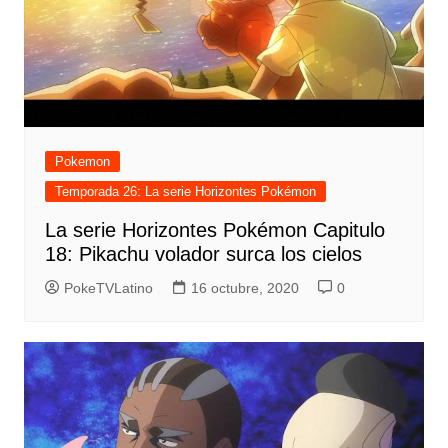
Pokemon
Temporada 26: La serie Horizontes Pokémon
La serie Horizontes Pokémon Capitulo
18: Pikachu volador surca los cielos
PokeTVLatino
16 octubre, 2020
0