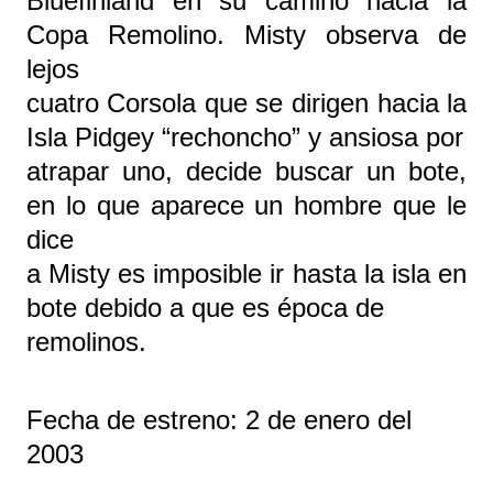
Bluefinland en su camino hacia la
Copa Remolino. Misty observa de
lejos
cuatro Corsola que se dirigen hacia la
Isla Pidgey “rechoncho” y ansiosa por
atrapar uno, decide buscar un bote,
en lo que aparece un hombre que le
dice
a Misty es imposible ir hasta la isla en
bote debido a que es época de
remolinos.
Fecha de estreno: 2 de enero del
2003