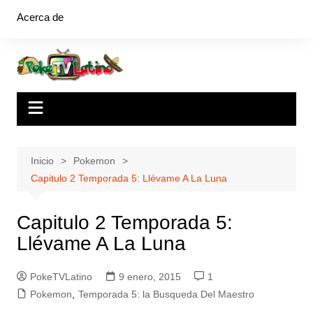
Saltar
Acerca de
al
contenido
Inicio
Pokemon
Capitulo 2 Temporada 5: Llévame A La Luna
Capitulo 2 Temporada 5:
Llévame A La Luna
PokeTVLatino
9 enero, 2015
1
Pokemon
,
Temporada 5: la Busqueda Del Maestro