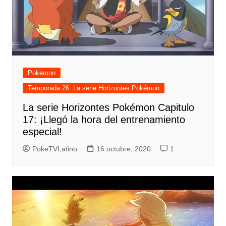
Pokemon
Temporada 26: La serie Horizontes Pokémon
La serie Horizontes Pokémon Capitulo
17: ¡Llegó la hora del entrenamiento
especial!
PokeTVLatino
16 octubre, 2020
1