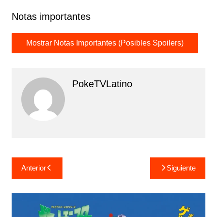
Notas importantes
PokeTVLatino
Navegación
Anterior
Siguiente
de
entradas