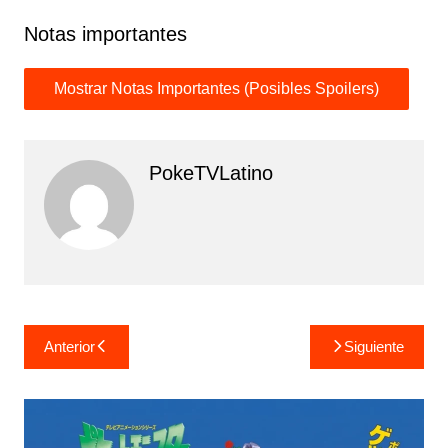
Notas importantes
PokeTVLatino
Navegación
Anterior
Siguiente
de
entradas