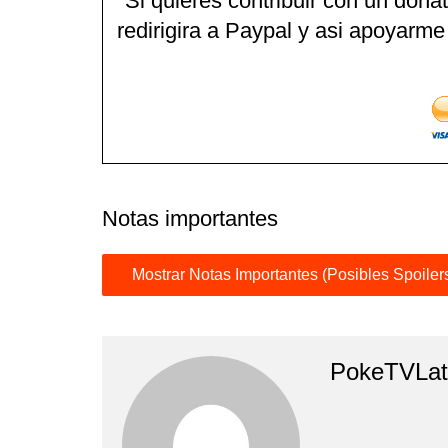
Si quieres contribuir con un donat
redirigira a Paypal y asi apoyarme
Notas importantes
PokeTVLat