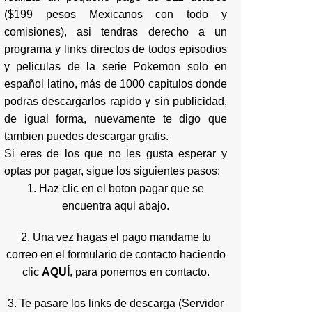
($199 pesos Mexicanos con todo y
comisiones), asi tendras derecho a un
programa y links directos de todos episodios
y peliculas de la serie Pokemon solo en
español latino, más de 1000 capitulos donde
podras descargarlos rapido y sin publicidad,
de igual forma, nuevamente te digo que
tambien puedes descargar gratis.
Si eres de los que no les gusta esperar y
optas por pagar, sigue los siguientes pasos:
1. Haz clic en el boton pagar que se
encuentra aqui abajo.
2. Una vez hagas el pago mandame tu
correo en el formulario de contacto haciendo
clic
AQUÍ
, para ponernos en contacto.
3. Te pasare los links de descarga (Servidor