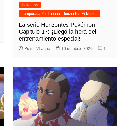
Pokemon
Temporada 26: La serie Horizontes Pokémon
La serie Horizontes Pokémon
Capitulo 17: ¡Llegó la hora del
entrenamiento especial!
PokeTVLatino
16 octubre, 2020
1