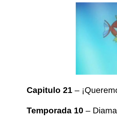
9na Gene
Capitulo 21
– ¡Queremos
Temporada 10
– Diaman