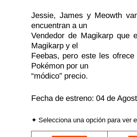
Jessie, James y Meowth va
encuentran a un
Vendedor de Magikarp que e
Magikarp y el
Feebas, pero este les ofrece
Pokémon por un
“módico” precio.
Fecha de estreno: 04 de Agos
✦ Selecciona una opción para ver e