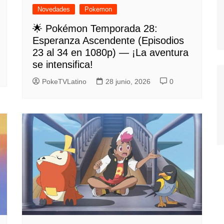
Novedades
Pokemon
🌟 Pokémon Temporada 28:
Esperanza Ascendente (Episodios
23 al 34 en 1080p) — ¡La aventura
se intensifica!
PokeTVLatino
28 junio, 2026
0