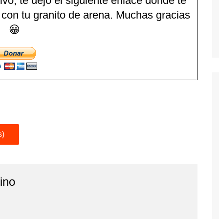
ivo, te dejo el siguiente enlace donde te
 con tu granito de arena.
Muchas gracias
😀
ino