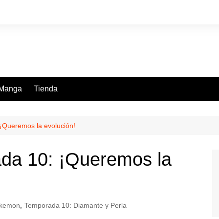
Manga
Tienda
 Generación
Pokémon Temporada 1
Atrapalos ya
ación
Pokémon Temporada 6
¡Queremos la evolución!
Pokémon Temporada 2 Liga
Fuerza Máxima Latino
ación
Pokémon Temporada 10
Naranja Latino
Pokémon Temporada 7 Reto
Diamante y Perla Latino
ada 10: ¡Queremos la
ación
Pokémon Temporada 14
Pokémon Temporada 3 Los
Máximo Latino
Pokémon Temporada 11
Blanco Y Negro Latino
Viajes Johto Latino
ación
Pokémon Temporada 17 XY
Pokémon Temporada 8
Dimensión De Batalla Latino
Pokémon Temporada 15
Latino
Pokémon Temporada 4 Los
Batalla Avanzada Latino
ración
Pokémon Temporada 20 Sol
Pokémon Temporada 12
Destinos Rivales latino
Campeones De La Liga
Pokémon Temporada 18
y Luna latino
Pokémon Temporada 9
Batallas Galácticas Latino
Johto Latino
ración
kemon
,
Temporada 10: Diamante y Perla
Pokémon Temporada 23 La
Pokémon Temporada 16
Serie XY Latino
Batalla De La Frontera Latino
Pokémon Temporada 21 Sol
Serie Viajes latino
Pokémon Temporada 13
Aventuras En Unova Latino
Pokémon Temporada 5 La