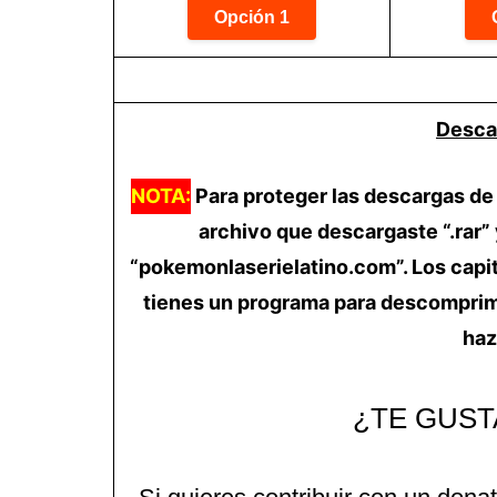
Desca
NOTA:
Para proteger las descargas de s
archivo que descargaste “.rar”
“pokemonlaserielatino.com”. Los capit
tienes un programa para descomprimir
haz
¿TE GUST