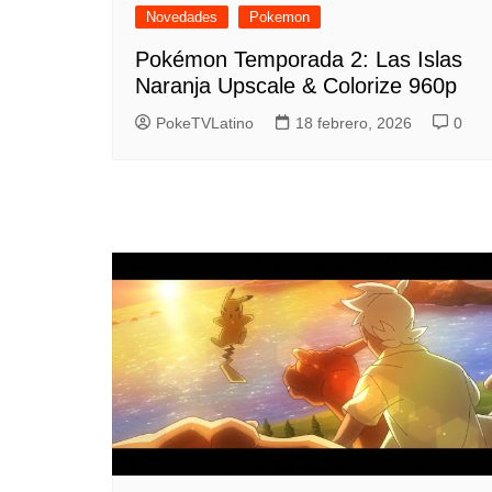
Novedades
Pokemon
Pokémon Temporada 2: Las Islas
Naranja Upscale & Colorize 960p
PokeTVLatino
18 febrero, 2026
0