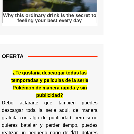
OFERTA
¿Te gustaria descargar todas las
temporadas y peliculas de la serie
Pokémon de manera rapida y sin
publicidad?
Debo aclararte que tambien puedes
descargar toda la serie aqui, de manera
gratuita con algo de publicidad, pero si no
quieres batallar y perder tiempo, puedes
realizar un pequeño pago de $11 dolares