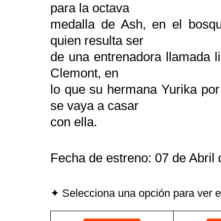
para la octava
medalla de Ash, en el bosq
quien resulta ser
de una entrenadora llamada li
Clemont, en
lo que su hermana Yurika po
se vaya a casar
con ella.
Fecha de estreno: 07 de Abril
✦ Selecciona una opción para ver e