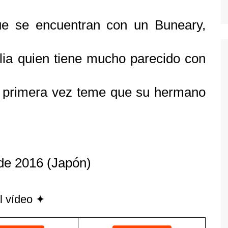
ue se encuentran con un Buneary,
lia quien tiene mucho parecido con
r primera vez teme que su hermano
 de 2016 (Japón)
l vídeo ✦