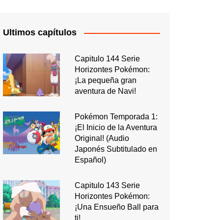
Ultimos capítulos
Capitulo 144 Serie
Horizontes Pokémon:
¡La pequeña gran
aventura de Navi!
Pokémon Temporada 1:
¡El Inicio de la Aventura
Original! (Audio
Japonés Subtitulado en
Español)
Capitulo 143 Serie
Horizontes Pokémon:
¡Una Ensueño Ball para
ti!