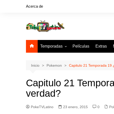
Saltar
Acerca de
al
contenido
Temporadas
Películas
Extras
Español Latino
1ra y 2da
Japones Subtitulado
3ra Gener
Inicio
Pokemon
Capitulo 21 Temporada 19 
4ta Gener
Capitulo 21 Tempora
5ta Gener
verdad?
6ta Gener
7ma Gene
PokeTVLatino
23 enero, 2015
8va Gene
0
Po