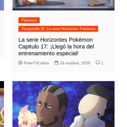
Pokemon
Temporada 26: La serie Horizontes Pokémon
La serie Horizontes Pokémon
Capitulo 17: ¡Llegó la hora del
entrenamiento especial!
PokeTVLatino
16 octubre, 2020
1