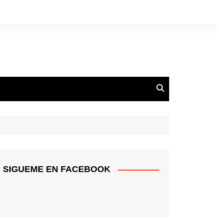
SIGUEME EN FACEBOOK