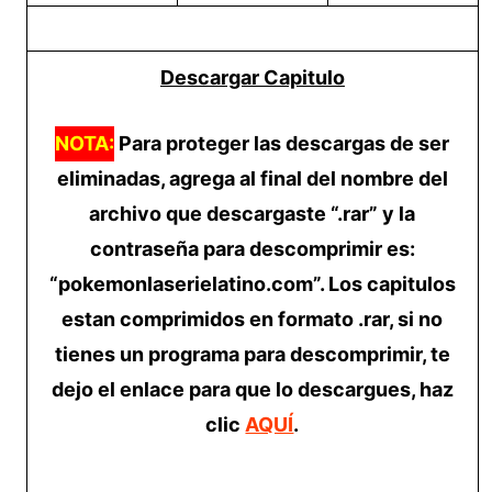
Descargar Capitulo
NOTA:
Para proteger las descargas de ser
eliminadas, agrega al final del nombre del
archivo que descargaste “.rar” y la
contraseña para descomprimir es:
“pokemonlaserielatino.com”. Los capitulos
estan comprimidos en formato .rar, si no
tienes un programa para descomprimir, te
dejo el enlace para que lo descargues, haz
clic
AQUÍ
.