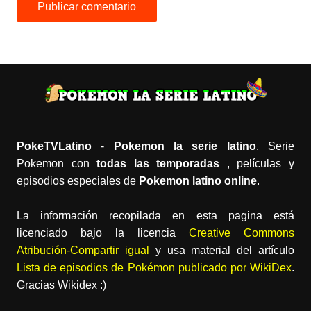
PokeTVLatino
-
Pokemon la serie latino
. Serie
Pokemon con
todas las temporadas
, películas y
episodios especiales de
Pokemon latino online
.
La información recopilada en esta pagina está
licenciado bajo la licencia
Creative Commons
Atribución-Compartir igual
y usa material del artículo
Lista de episodios de Pokémon publicado por WikiDex
.
Gracias Wikidex :)