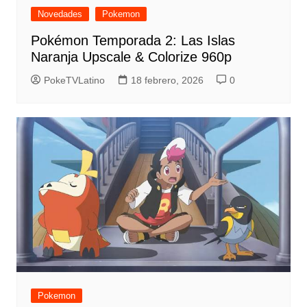
Novedades
Pokemon
Pokémon Temporada 2: Las Islas
Naranja Upscale & Colorize 960p
PokeTVLatino
18 febrero, 2026
0
Pokemon