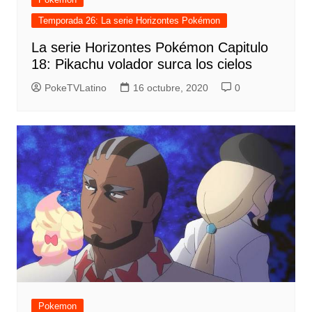
Temporada 26: La serie Horizontes Pokémon
La serie Horizontes Pokémon Capitulo
18: Pikachu volador surca los cielos
PokeTVLatino
16 octubre, 2020
0
Pokemon