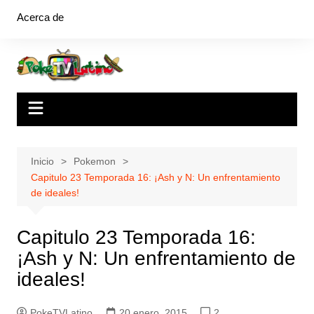
Saltar
Acerca de
al
contenido
Inicio
Pokemon
Capitulo 23 Temporada 16: ¡Ash y N: Un enfrentamiento
de ideales!
Capitulo 23 Temporada 16:
¡Ash y N: Un enfrentamiento de
ideales!
PokeTVLatino
20 enero, 2015
2