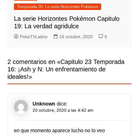
Temporada 26: La serie Horizontes Pokémon
La serie Horizontes Pokémon Capitulo
19: La verdad agridulce
PokeTVLatino
16 octubre, 2020
0
2 comentarios en «
Capitulo 23 Temporada
16: ¡Ash y N: Un enfrentamiento de
ideales!
»
Unknown
dice:
20 octubre, 2020 a las 4:42 am
en que momento aparece lucho no lo veo