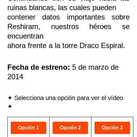
ruinas blancas, las cuales pueden
contener datos importantes sobre
Reshiram, nuestros héroes se
encuentran
ahora frente a la torre Draco Espiral.
Fecha de estreno:
5 de marzo de
2014
✦ Selecciona una opción para ver el vídeo
✦