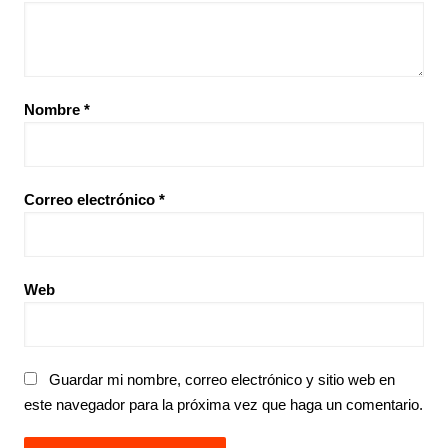
Nombre
*
Correo electrónico
*
Web
Guardar mi nombre, correo electrónico y sitio web en
este navegador para la próxima vez que haga un comentario.