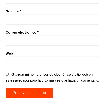
Nombre
*
Correo electrónico
*
Web
Guardar mi nombre, correo electrónico y sitio web en
este navegador para la próxima vez que haga un comentario.