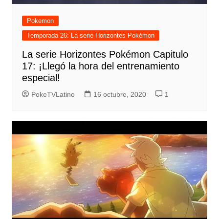
Pokemon
Temporada 26: La serie Horizontes Pokémon
La serie Horizontes Pokémon Capitulo
17: ¡Llegó la hora del entrenamiento
especial!
PokeTVLatino
16 octubre, 2020
1