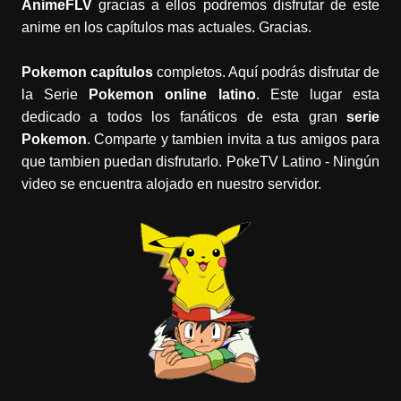
AnimeFLV
gracias a ellos podremos disfrutar de este
anime en los capítulos mas actuales. Gracias.
Pokemon capítulos
completos. Aquí podrás disfrutar de
la Serie
Pokemon online latino
. Este lugar esta
dedicado a todos los fanáticos de esta gran
serie
Pokemon
. Comparte y tambien invita a tus amigos para
que tambien puedan disfrutarlo. PokeTV Latino - Ningún
video se encuentra alojado en nuestro servidor.