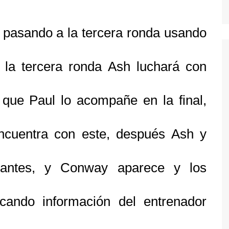
 pasando a la tercera ronda usando
la tercera ronda Ash luchará con
 que Paul lo acompañe en la final,
ncuentra con este, después Ash y
ncantes, y Conway aparece y los
ando información del entrenador