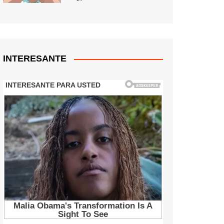
INTERESANTE