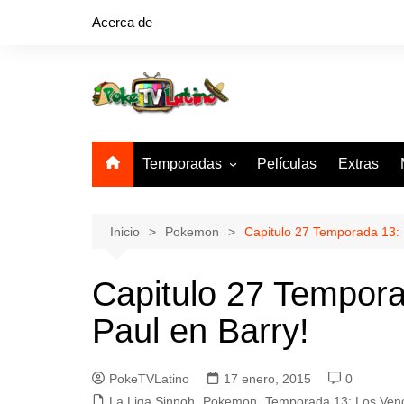
Saltar
Acerca de
al
contenido
Temporadas
Películas
Extras
Español Latino
1ra y 2da
Japones Subtitulado
3ra Gener
Inicio
Pokemon
Capitulo 27 Temporada 13: 
4ta Gener
Capitulo 27 Tempor
5ta Gener
Paul en Barry!
6ta Gener
7ma Gene
PokeTVLatino
17 enero, 2015
8va Gene
0
La Liga Sinnoh
,
Pokemon
,
Temporada 13: Los Ven