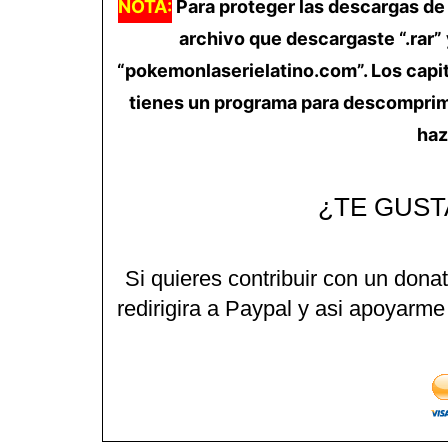
NOTA:
Para proteger las descargas de s
archivo que descargaste “.rar”
“pokemonlaserielatino.com”. Los capit
tienes un programa para descomprimir
haz
¿TE GUST
Si quieres contribuir con un donat
redirigira a Paypal y asi apoyarme