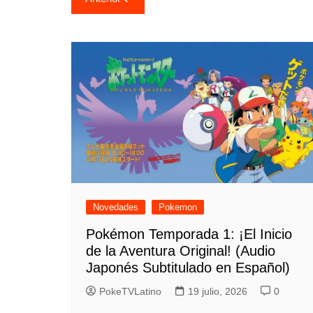
de
entradas
Novedades
Pokemon
Pokémon Temporada 1: ¡El Inicio
de la Aventura Original! (Audio
Japonés Subtitulado en Español)
PokeTVLatino
19 julio, 2026
0