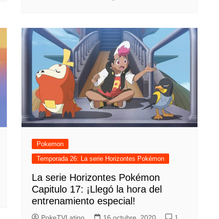
Pokemon
Temporada 26: La serie Horizontes Pokémon
La serie Horizontes Pokémon
Capitulo 17: ¡Llegó la hora del
entrenamiento especial!
PokeTVLatino
16 octubre, 2020
1