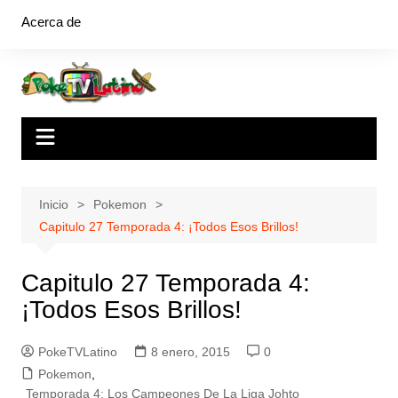
Saltar
Acerca de
al
contenido
Inicio
Pokemon
Capitulo 27 Temporada 4: ¡Todos Esos Brillos!
Capitulo 27 Temporada 4:
¡Todos Esos Brillos!
PokeTVLatino
8 enero, 2015
0
Pokemon
,
Temporada 4: Los Campeones De La Liga Johto