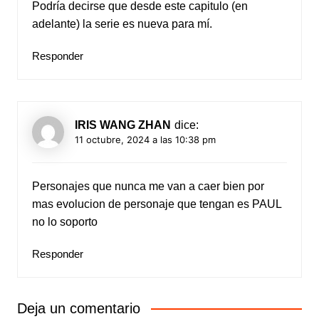
Podría decirse que desde este capitulo (en
adelante) la serie es nueva para mí.
Responder
IRIS WANG ZHAN
dice:
11 octubre, 2024 a las 10:38 pm
Personajes que nunca me van a caer bien por
mas evolucion de personaje que tengan es PAUL
no lo soporto
Responder
Deja un comentario