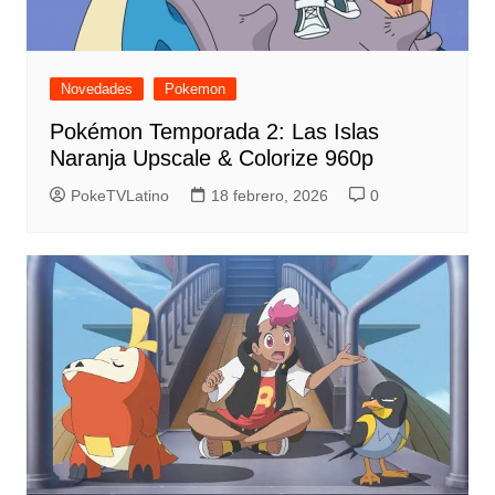
Novedades
Pokemon
Pokémon Temporada 2: Las Islas
Naranja Upscale & Colorize 960p
PokeTVLatino
18 febrero, 2026
0