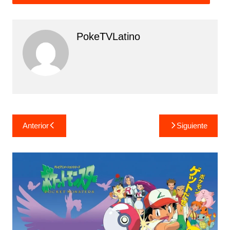
PokeTVLatino
Navegación
Anterior
Siguiente
de
entradas