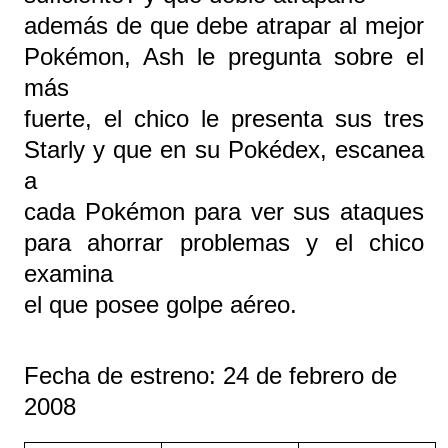
además de que debe atrapar al mejor
Pokémon, Ash le pregunta sobre el
más
fuerte, el chico le presenta sus tres
Starly y que en su Pokédex, escanea
a
cada Pokémon para ver sus ataques
para ahorrar problemas y el chico
examina
el que posee golpe aéreo.
Fecha de estreno: 24 de febrero de
2008