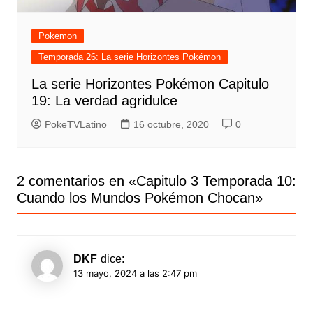
Pokemon
Temporada 26: La serie Horizontes Pokémon
La serie Horizontes Pokémon Capitulo
19: La verdad agridulce
PokeTVLatino
16 octubre, 2020
0
2 comentarios en «
Capitulo 3 Temporada 10:
Cuando los Mundos Pokémon Chocan
»
DKF
dice:
13 mayo, 2024 a las 2:47 pm