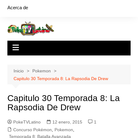
Saltar
Acerca de
al
contenido
Inicio
Pokemon
Capitulo 30 Temporada 8: La Rapsodia De Drew
Capitulo 30 Temporada 8: La
Rapsodia De Drew
PokeTVLatino
12 enero, 2015
1
Concurso Pokémon
,
Pokemon
,
Temporada 8: Batalla Avanzada