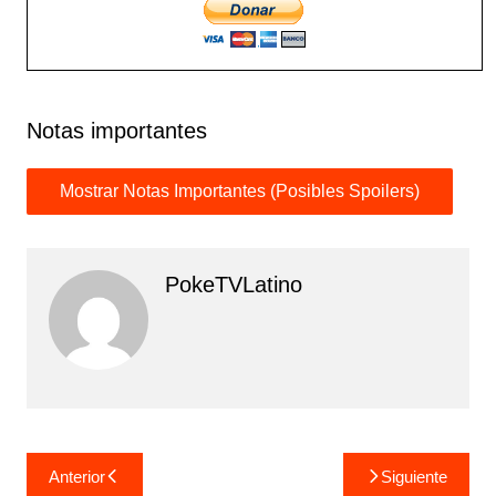
Notas importantes
PokeTVLatino
Navegación
Anterior
Siguiente