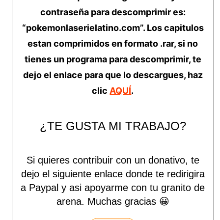
contraseña para descomprimir es:
“pokemonlaserielatino.com”. Los capitulos
estan comprimidos en formato .rar, si no
tienes un programa para descomprimir, te
dejo el enlace para que lo descargues, haz
clic
AQUÍ
.
¿TE GUSTA MI TRABAJO?
Si quieres contribuir con un donativo, te
dejo el siguiente enlace donde te redirigira
a Paypal y asi apoyarme con tu granito de
arena.
Muchas gracias 😀