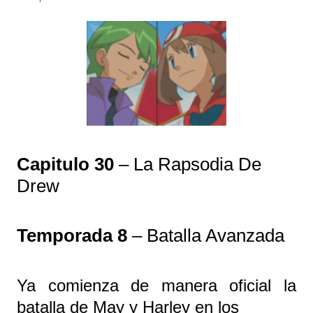
Capitulo 30
– La Rapsodia De
Drew
Temporada 8
– Batalla Avanzada
Ya comienza de manera oficial la
batalla de May y Harley en los