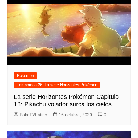
Pokemon
Temporada 26: La serie Horizontes Pokémon
La serie Horizontes Pokémon Capitulo
18: Pikachu volador surca los cielos
PokeTVLatino
16 octubre, 2020
0