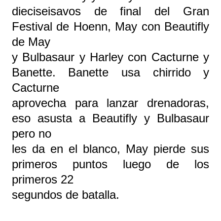
dieciseisavos de final del Gran
Festival de Hoenn, May con Beautifly
de May
y Bulbasaur y Harley con Cacturne y
Banette. Banette usa chirrido y
Cacturne
aprovecha para lanzar drenadoras,
eso asusta a Beautifly y Bulbasaur
pero no
les da en el blanco, May pierde sus
primeros puntos luego de los
primeros 22
segundos de batalla.