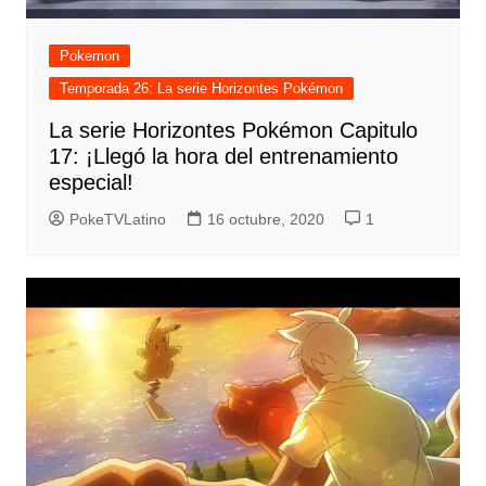
Pokemon
Temporada 26: La serie Horizontes Pokémon
La serie Horizontes Pokémon Capitulo
17: ¡Llegó la hora del entrenamiento
especial!
PokeTVLatino
16 octubre, 2020
1