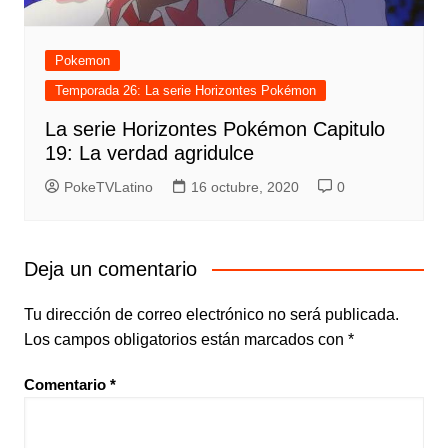
Pokemon
Temporada 26: La serie Horizontes Pokémon
La serie Horizontes Pokémon Capitulo
19: La verdad agridulce
PokeTVLatino
16 octubre, 2020
0
Deja un comentario
Tu dirección de correo electrónico no será publicada.
Los campos obligatorios están marcados con
*
Comentario
*