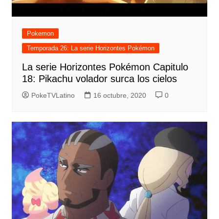
Pokemon
Temporada 26: La serie Horizontes Pokémon
La serie Horizontes Pokémon Capitulo
18: Pikachu volador surca los cielos
PokeTVLatino
16 octubre, 2020
0