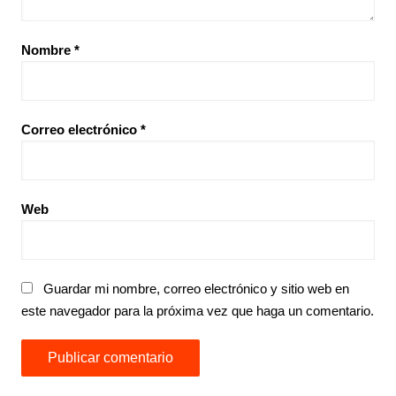
Nombre
*
Correo electrónico
*
Web
Guardar mi nombre, correo electrónico y sitio web en
este navegador para la próxima vez que haga un comentario.