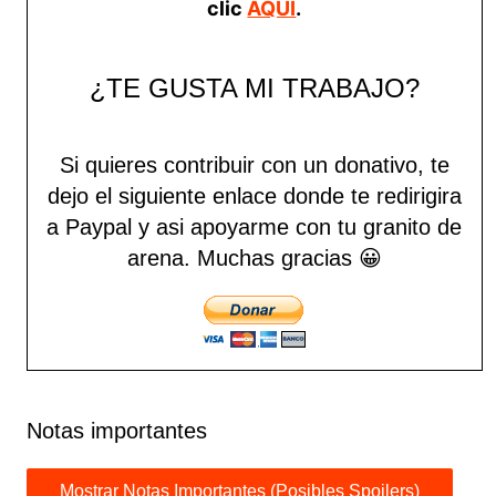
clic
AQUÍ
.
¿TE GUSTA MI TRABAJO?
Si quieres contribuir con un donativo, te
dejo el siguiente enlace donde te redirigira
a Paypal y asi apoyarme con tu granito de
arena.
Muchas gracias 😀
Notas importantes