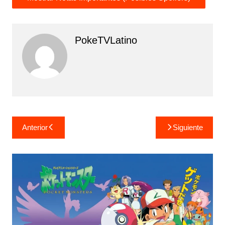
PokeTVLatino
Navegación
Anterior
Siguiente
de
entradas