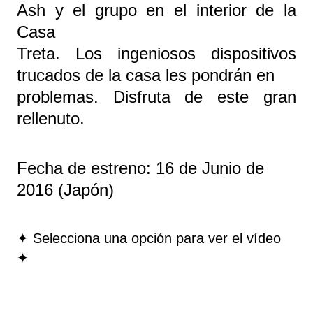
Ash y el grupo en el interior de la
Casa
Treta. Los ingeniosos dispositivos
trucados de la casa les pondrán en
problemas. Disfruta de este gran
rellenuto.
Fecha de estreno: 16 de Junio de
2016 (Japón)
✦ Selecciona una opción para ver el vídeo
✦