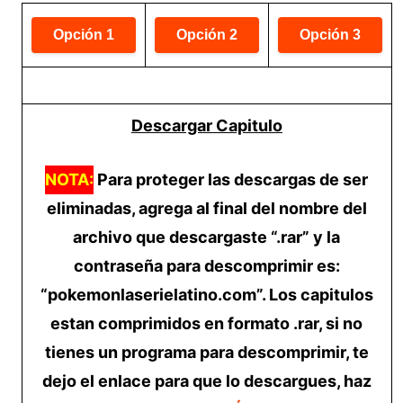
Descargar Capitulo
NOTA:
Para proteger las descargas de ser
eliminadas, agrega al final del nombre del
archivo que descargaste “.rar” y la
contraseña para descomprimir es:
“pokemonlaserielatino.com”. Los capitulos
estan comprimidos en formato .rar, si no
tienes un programa para descomprimir, te
dejo el enlace para que lo descargues, haz