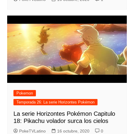
Pokemon
Temporada 26: La serie Horizontes Pokémon
La serie Horizontes Pokémon Capitulo
18: Pikachu volador surca los cielos
PokeTVLatino
16 octubre, 2020
0