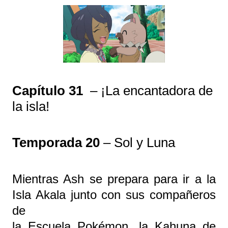
Capítulo 31
– ¡La encantadora de
la isla!
Temporada 20
– Sol y Luna
Mientras Ash se prepara para ir a la
Isla Akala junto con sus compañeros
de
la Escuela Pokémon, la Kahuna de