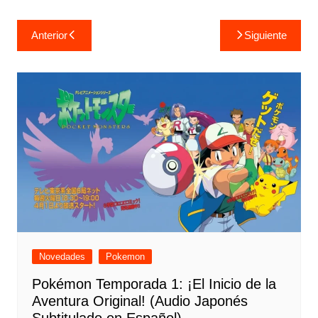
Navegación
Anterior
Siguiente
de
entradas
Novedades
Pokemon
Pokémon Temporada 1: ¡El Inicio de la
Aventura Original! (Audio Japonés
Subtitulado en Español)