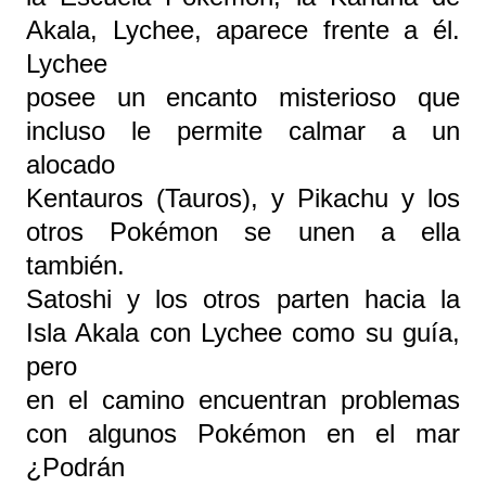
Akala, Lychee, aparece frente a él.
Lychee
posee un encanto misterioso que
incluso le permite calmar a un
alocado
Kentauros (Tauros), y Pikachu y los
otros Pokémon se unen a ella
también.
Satoshi y los otros parten hacia la
Isla Akala con Lychee como su guía,
pero
en el camino encuentran problemas
con algunos Pokémon en el mar
¿Podrán