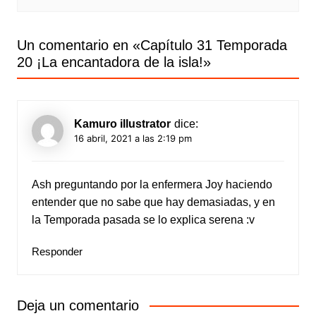
Un comentario en «
Capítulo 31 Temporada
20 ¡La encantadora de la isla!
»
Kamuro illustrator
dice:
16 abril, 2021 a las 2:19 pm
Ash preguntando por la enfermera Joy haciendo
entender que no sabe que hay demasiadas, y en
la Temporada pasada se lo explica serena :v
Responder
Deja un comentario