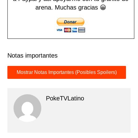
arena.
Muchas gracias 😀
Notas importantes
PokeTVLatino