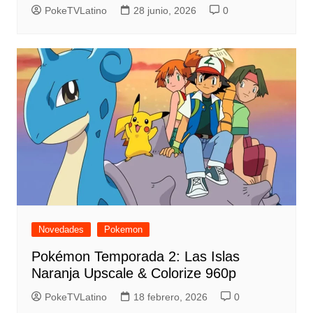
PokeTVLatino
28 junio, 2026
0
Novedades
Pokemon
Pokémon Temporada 2: Las Islas
Naranja Upscale & Colorize 960p
PokeTVLatino
18 febrero, 2026
0