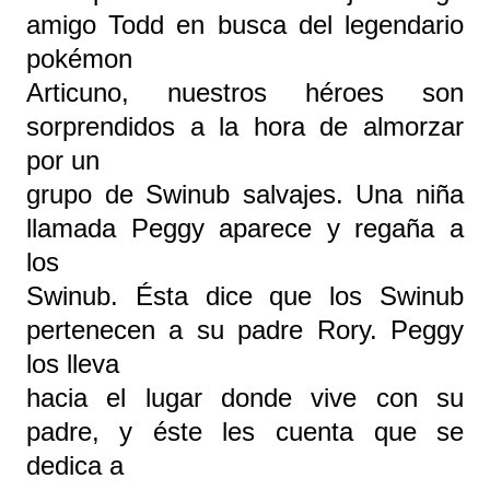
amigo Todd en busca del legendario
pokémon
Articuno, nuestros héroes son
sorprendidos a la hora de almorzar
por un
grupo de Swinub salvajes. Una niña
llamada Peggy aparece y regaña a
los
Swinub. Ésta dice que los Swinub
pertenecen a su padre Rory. Peggy
los lleva
hacia el lugar donde vive con su
padre, y éste les cuenta que se
dedica a