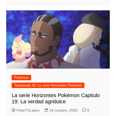
Pokemon
Temporada 26: La serie Horizontes Pokémon
La serie Horizontes Pokémon Capitulo
19: La verdad agridulce
PokeTVLatino
16 octubre, 2020
0