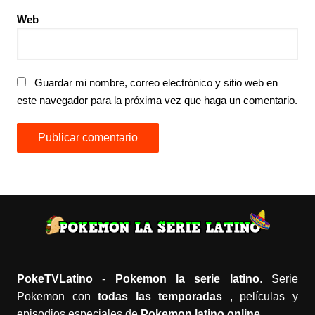
Web
Guardar mi nombre, correo electrónico y sitio web en
este navegador para la próxima vez que haga un comentario.
PokeTVLatino
-
Pokemon la serie latino
. Serie
Pokemon con
todas las temporadas
, películas y
episodios especiales de
Pokemon latino online
.