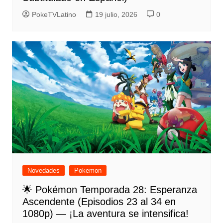
PokeTVLatino
19 julio, 2026
0
Novedades
Pokemon
🌟 Pokémon Temporada 28: Esperanza
Ascendente (Episodios 23 al 34 en
1080p) — ¡La aventura se intensifica!