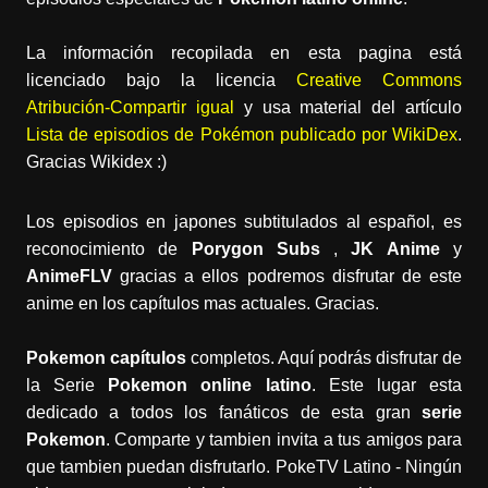
La información recopilada en esta pagina está
licenciado bajo la licencia
Creative Commons
Atribución-Compartir igual
y usa material del artículo
Lista de episodios de Pokémon publicado por WikiDex
.
Gracias Wikidex :)
Los episodios en japones subtitulados al español, es
reconocimiento de
Porygon Subs
,
JK Anime
y
AnimeFLV
gracias a ellos podremos disfrutar de este
anime en los capítulos mas actuales. Gracias.
Pokemon capítulos
completos. Aquí podrás disfrutar de
la Serie
Pokemon online latino
. Este lugar esta
dedicado a todos los fanáticos de esta gran
serie
Pokemon
. Comparte y tambien invita a tus amigos para
que tambien puedan disfrutarlo. PokeTV Latino - Ningún