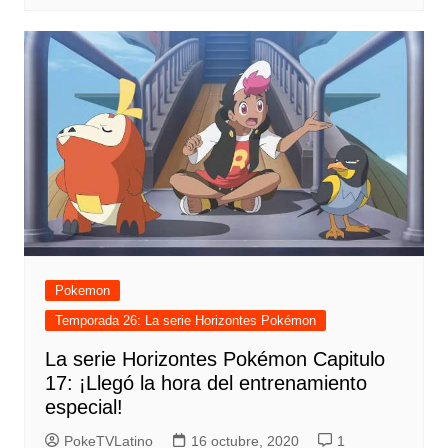
Pokemon
Temporada 26: La serie Horizontes Pokémon
La serie Horizontes Pokémon Capitulo
17: ¡Llegó la hora del entrenamiento
especial!
PokeTVLatino
16 octubre, 2020
1