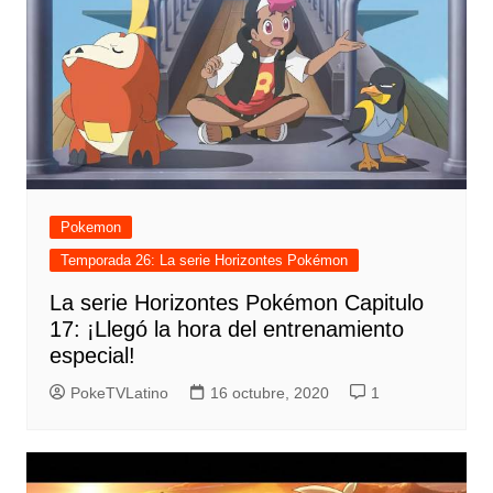
Pokemon
Temporada 26: La serie Horizontes Pokémon
La serie Horizontes Pokémon Capitulo
17: ¡Llegó la hora del entrenamiento
especial!
PokeTVLatino
16 octubre, 2020
1