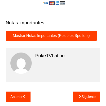
Notas importantes
PokeTVLatino
Navegación
Anterior
Siguiente
de