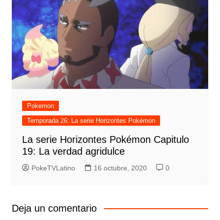
Pokemon
Temporada 26: La serie Horizontes Pokémon
La serie Horizontes Pokémon Capitulo
19: La verdad agridulce
PokeTVLatino
16 octubre, 2020
0
Deja un comentario