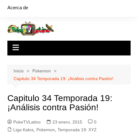
Saltar
Acerca de
al
contenido
Inicio
Pokemon
Capitulo 34 Temporada 19: ¡Análisis contra Pasión!
Capitulo 34 Temporada 19:
¡Análisis contra Pasión!
PokeTVLatino
23 enero, 2015
0
Liga Kalos
,
Pokemon
,
Temporada 19: XYZ