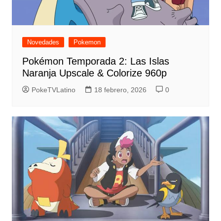
Novedades
Pokemon
Pokémon Temporada 2: Las Islas
Naranja Upscale & Colorize 960p
PokeTVLatino
18 febrero, 2026
0