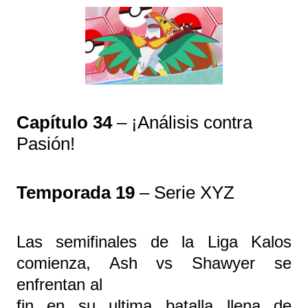
Capítulo 34
– ¡Análisis contra
Pasión!
Temporada 19
– Serie XYZ
Las semifinales de la Liga Kalos
comienza, Ash vs Shawyer se
enfrentan al
fin en su ultima batalla llena de