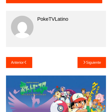
PokeTVLatino
Navegación
Anterior
Siguiente
de
entradas