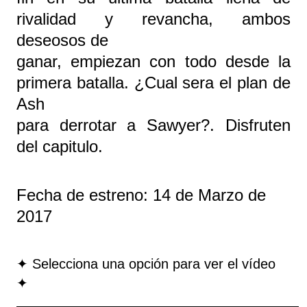
rivalidad y revancha, ambos
deseosos de
ganar, empiezan con todo desde la
primera batalla. ¿Cual sera el plan de
Ash
para derrotar a Sawyer?. Disfruten
del capitulo.
Fecha de estreno: 14 de Marzo de
2017
✦ Selecciona una opción para ver el vídeo
✦