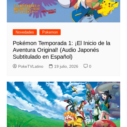
Novedades
Pokemon
Pokémon Temporada 1: ¡El Inicio de la
Aventura Original! (Audio Japonés
Subtitulado en Español)
PokeTVLatino
19 julio, 2026
0