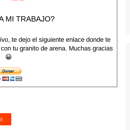
A MI TRABAJO?
ivo, te dejo el siguiente enlace donde te
 con tu granito de arena.
Muchas gracias
😀