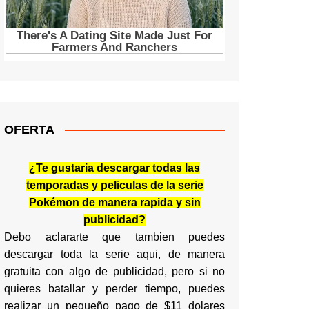
OFERTA
¿Te gustaria descargar todas las
temporadas y peliculas de la serie
Pokémon de manera rapida y sin
publicidad?
Debo aclararte que tambien puedes
descargar toda la serie aqui, de manera
gratuita con algo de publicidad, pero si no
quieres batallar y perder tiempo, puedes
realizar un pequeño pago de $11 dolares