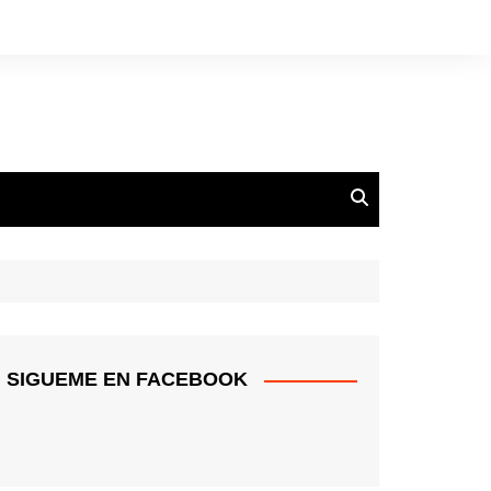
SIGUEME EN FACEBOOK