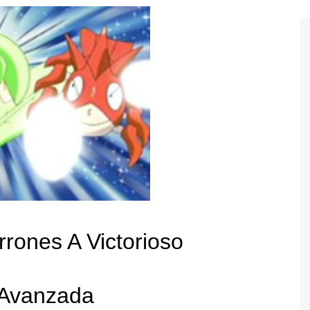
ración
Pokémon Temporada 26 La
Pokemon Temporada 19
y Luna Ultra Aventuras
Vencedores De La Liga
Busqueda Del Maestro
Pokémon Temporada 24 La
serie Horizontes Pokémon
XYZ
Sinnoh Latino
Latino
Pokémon Temporada 22 Sol
Serie Viajes Maestros
Pokémon Temporada 27 En
y Luna Ultraleyendas Latino
Pokémon Temporada 25
busca de Laqua
Serie Viajes Definitivos
Pokémon Temporada 28
Esperanza ascendente
rones A Victorioso
 Avanzada