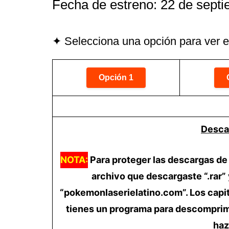
Fecha de estreno: 22 de sept
✦ Selecciona una opción para ver e
Desca
NOTA:
Para proteger las descargas de s
archivo que descargaste “.rar”
“pokemonlaserielatino.com”. Los capit
tienes un programa para descomprimir
haz