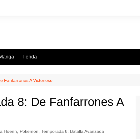
Manga
Tienda
 Generación
Pokémon Temporada 1
Atrapalos ya
ación
Pokémon Temporada 6
e Fanfarrones A Victorioso
Pokémon Temporada 2 Liga
Fuerza Máxima Latino
ación
Pokémon Temporada 10
Naranja Latino
Pokémon Temporada 7 Reto
Diamante y Perla Latino
da 8: De Fanfarrones A
ación
Pokémon Temporada 14
Pokémon Temporada 3 Los
Máximo Latino
Pokémon Temporada 11
Blanco Y Negro Latino
Viajes Johto Latino
ación
Pokémon Temporada 17 XY
Pokémon Temporada 8
Dimensión De Batalla Latino
Pokémon Temporada 15
Latino
Pokémon Temporada 4 Los
Batalla Avanzada Latino
ración
Pokémon Temporada 20 Sol
Pokémon Temporada 12
Destinos Rivales latino
Campeones De La Liga
Pokémon Temporada 18
y Luna latino
Pokémon Temporada 9
Batallas Galácticas Latino
Johto Latino
ración
ga Hoenn
,
Pokemon
,
Temporada 8: Batalla Avanzada
Pokémon Temporada 23 La
Pokémon Temporada 16
Serie XY Latino
Batalla De La Frontera Latino
Pokémon Temporada 21 Sol
Serie Viajes latino
Pokémon Temporada 13
Aventuras En Unova Latino
Pokémon Temporada 5 La