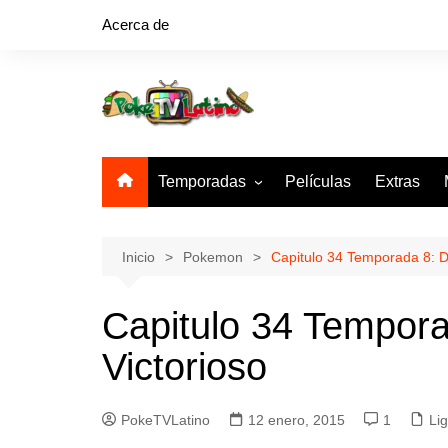
Saltar
Acerca de
al
contenido
Temporadas
Películas
Extras
Español Latino
1ra y 2da
Japones Subtitulado
3ra Gener
Inicio
Pokemon
Capitulo 34 Temporada 8: D
4ta Gener
Capitulo 34 Tempora
5ta Gener
Victorioso
6ta Gener
7ma Gene
PokeTVLatino
12 enero, 2015
8va Gene
1
Li