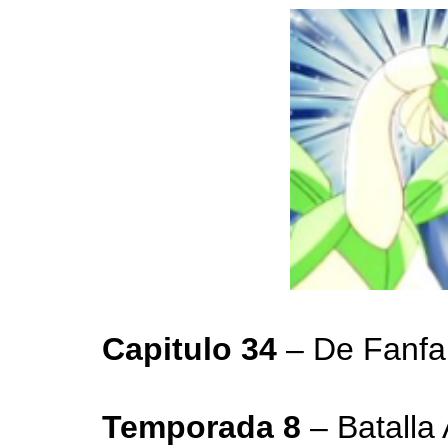
9na Gene
Capitulo 34
– De Fanfar
Temporada 8
– Batalla