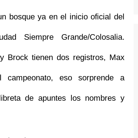
 bosque ya en el inicio oficial del
dad Siempre Grande/Colosalia.
 Brock tienen dos registros, Max
el campeonato, eso sorprende a
libreta de apuntes los nombres y