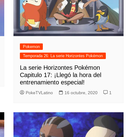
Pokemon
Temporada 26: La serie Horizontes Pokémon
La serie Horizontes Pokémon
Capitulo 17: ¡Llegó la hora del
entrenamiento especial!
PokeTVLatino
16 octubre, 2020
1