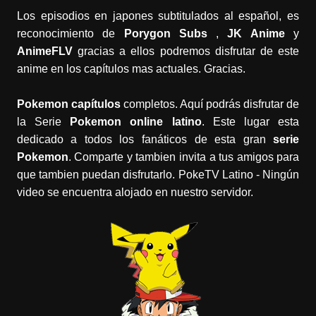
Los episodios en japones subtitulados al español, es
reconocimiento de
Porygon Subs
,
JK Anime
y
AnimeFLV
gracias a ellos podremos disfrutar de este
anime en los capítulos mas actuales. Gracias.
Pokemon capítulos
completos. Aquí podrás disfrutar de
la Serie
Pokemon online latino
. Este lugar esta
dedicado a todos los fanáticos de esta gran
serie
Pokemon
. Comparte y tambien invita a tus amigos para
que tambien puedan disfrutarlo. PokeTV Latino - Ningún
video se encuentra alojado en nuestro servidor.