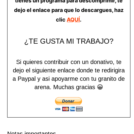
tienes un programa para descomprimir, te
dejo el enlace para que lo descargues, haz
clic
AQUÍ
.
¿TE GUSTA MI TRABAJO?
Si quieres contribuir con un donativo, te
dejo el siguiente enlace donde te redirigira
a Paypal y asi apoyarme con tu granito de
arena.
Muchas gracias 😀
Notas importantes