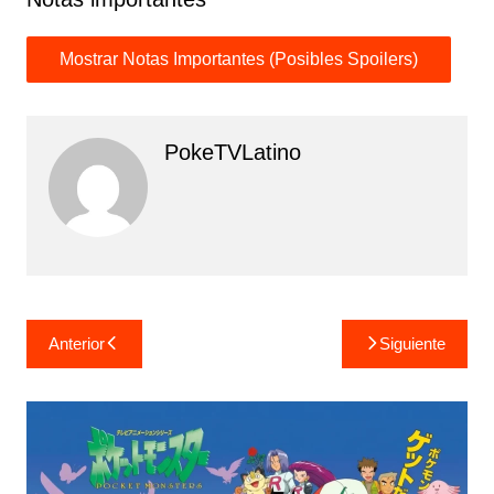
PokeTVLatino
Navegación
Anterior
Siguiente
de
entradas