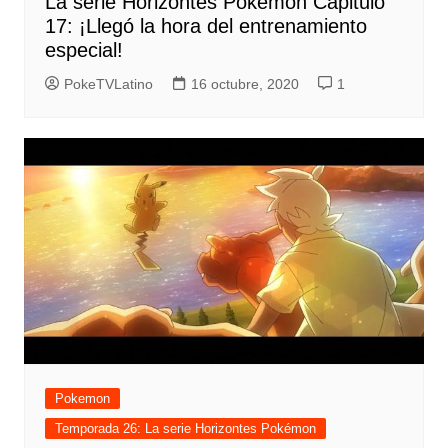
La serie Horizontes Pokémon Capitulo
17: ¡Llegó la hora del entrenamiento
especial!
PokeTVLatino
16 octubre, 2020
1
Pokemon
Temporada 26: La serie Horizontes Pokémon