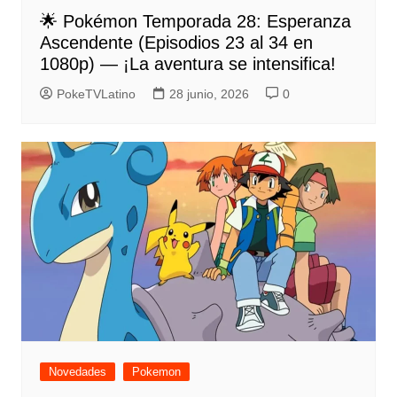
🌟 Pokémon Temporada 28: Esperanza
Ascendente (Episodios 23 al 34 en
1080p) — ¡La aventura se intensifica!
PokeTVLatino
28 junio, 2026
0
Novedades
Pokemon