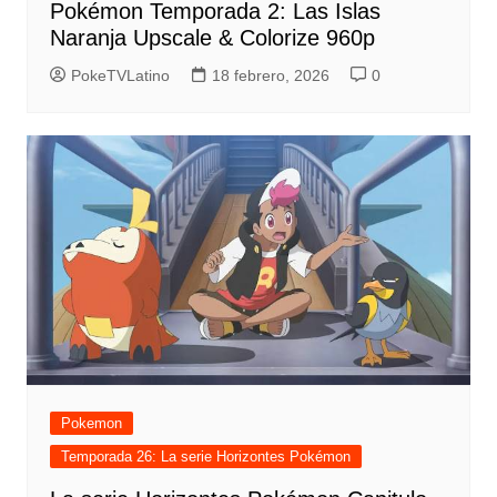
Pokémon Temporada 2: Las Islas
Naranja Upscale & Colorize 960p
PokeTVLatino
18 febrero, 2026
0
Pokemon
Temporada 26: La serie Horizontes Pokémon