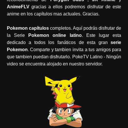
AnimeFLV
gracias a ellos podremos disfrutar de este
anime en los capítulos mas actuales. Gracias.
Pokemon capítulos
completos. Aquí podrás disfrutar de
la Serie
Pokemon online latino
. Este lugar esta
dedicado a todos los fanáticos de esta gran
serie
Pokemon
. Comparte y tambien invita a tus amigos para
que tambien puedan disfrutarlo. PokeTV Latino - Ningún
video se encuentra alojado en nuestro servidor.