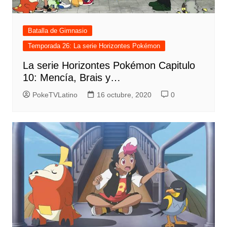
Batalla de Gimnasio
Temporada 26: La serie Horizontes Pokémon
La serie Horizontes Pokémon Capitulo
10: Mencía, Brais y…
PokeTVLatino
16 octubre, 2020
0