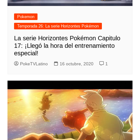
Pokemon
Temporada 26: La serie Horizontes Pokémon
La serie Horizontes Pokémon Capitulo
17: ¡Llegó la hora del entrenamiento
especial!
PokeTVLatino
16 octubre, 2020
1