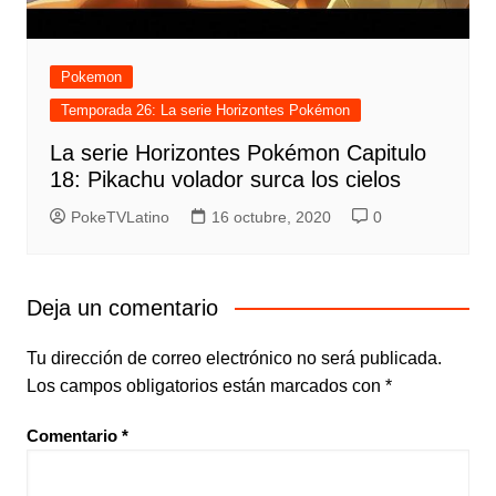
Pokemon
Temporada 26: La serie Horizontes Pokémon
La serie Horizontes Pokémon Capitulo
18: Pikachu volador surca los cielos
PokeTVLatino
16 octubre, 2020
0
Deja un comentario
Tu dirección de correo electrónico no será publicada.
Los campos obligatorios están marcados con
*
Comentario
*