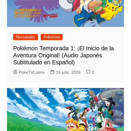
Novedades
Pokemon
Pokémon Temporada 1: ¡El Inicio de la
Aventura Original! (Audio Japonés
Subtitulado en Español)
PokeTVLatino
19 julio, 2026
0