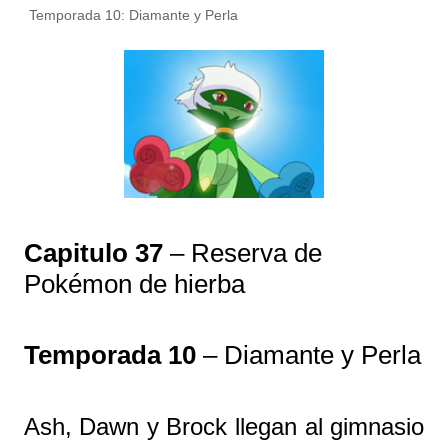
Temporada 10: Diamante y Perla
Capitulo 37
– Reserva de
Pokémon de hierba
Temporada 10
– Diamante y Perla
Ash, Dawn y Brock llegan al gimnasio