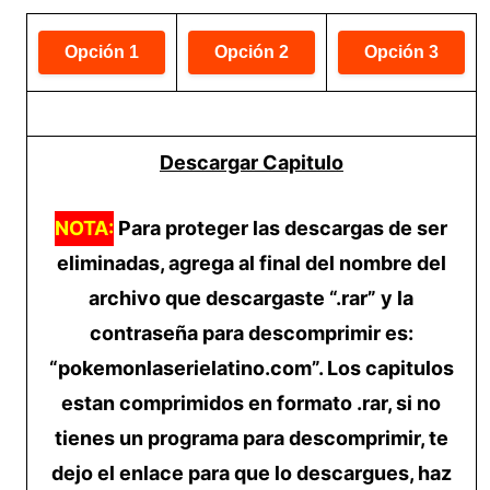
Descargar Capitulo
NOTA:
Para proteger las descargas de ser
eliminadas, agrega al final del nombre del
archivo que descargaste “.rar” y la
contraseña para descomprimir es:
“pokemonlaserielatino.com”. Los capitulos
estan comprimidos en formato .rar, si no
tienes un programa para descomprimir, te
dejo el enlace para que lo descargues, haz