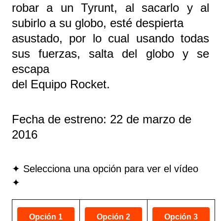
robar a un Tyrunt, al sacarlo y al
subirlo a su globo, esté despierta
asustado, por lo cual usando todas
sus fuerzas, salta del globo y se
escapa
del Equipo Rocket.
Fecha de estreno: 22 de marzo de
2016
✦ Selecciona una opción para ver el vídeo
✦