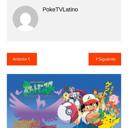
PokeTVLatino
Navegación
Anterior
Siguiente
de
entradas