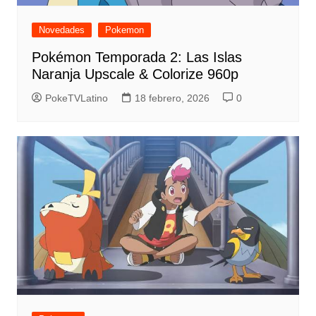
Novedades
Pokemon
Pokémon Temporada 2: Las Islas
Naranja Upscale & Colorize 960p
PokeTVLatino
18 febrero, 2026
0