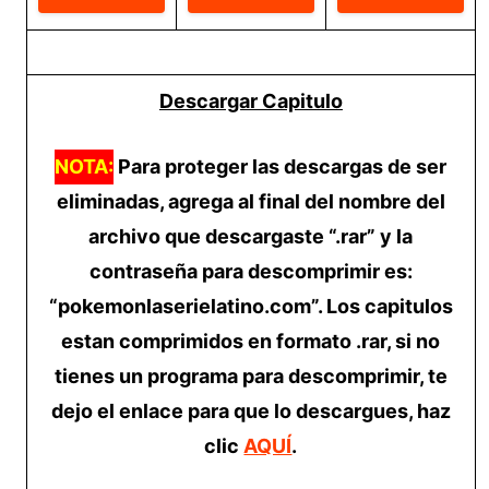
Descargar Capitulo
NOTA:
Para proteger las descargas de ser
eliminadas, agrega al final del nombre del
archivo que descargaste “.rar” y la
contraseña para descomprimir es:
“pokemonlaserielatino.com”. Los capitulos
estan comprimidos en formato .rar, si no
tienes un programa para descomprimir, te
dejo el enlace para que lo descargues, haz
clic
AQUÍ
.