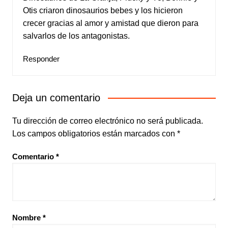
Otis criaron dinosaurios bebes y los hicieron
crecer gracias al amor y amistad que dieron para
salvarlos de los antagonistas.
Responder
Deja un comentario
Tu dirección de correo electrónico no será publicada.
Los campos obligatorios están marcados con
*
Comentario
*
Nombre
*