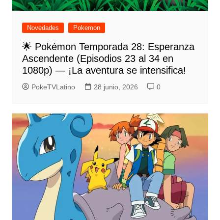
Novedades
Pokemon
🌟 Pokémon Temporada 28: Esperanza
Ascendente (Episodios 23 al 34 en
1080p) — ¡La aventura se intensifica!
PokeTVLatino
28 junio, 2026
0