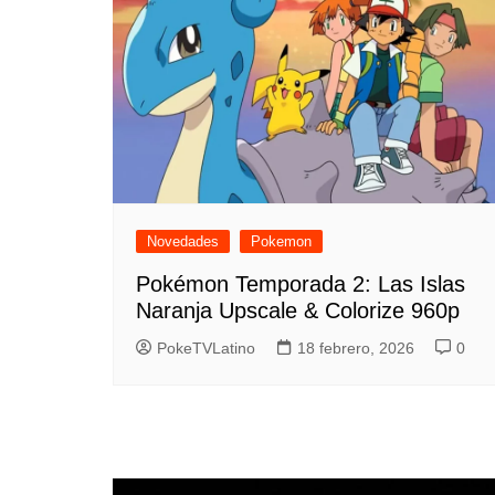
Novedades
Pokemon
Pokémon Temporada 2: Las Islas
Naranja Upscale & Colorize 960p
PokeTVLatino
18 febrero, 2026
0