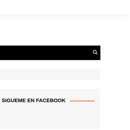
SIGUEME EN FACEBOOK