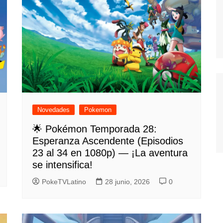
Novedades
Pokemon
🌟 Pokémon Temporada 28:
Esperanza Ascendente (Episodios
23 al 34 en 1080p) — ¡La aventura
se intensifica!
PokeTVLatino
28 junio, 2026
0