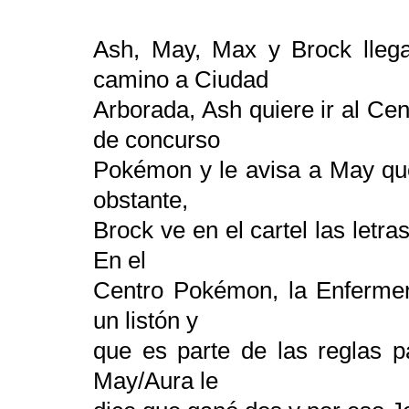
Ash, May, Max y Brock llega
camino a Ciudad
Arborada, Ash quiere ir al Ce
de concurso
Pokémon y le avisa a May que 
obstante,
Brock ve en el cartel las letr
En el
Centro Pokémon, la Enfermera
un listón y
que es parte de las reglas p
May/Aura le