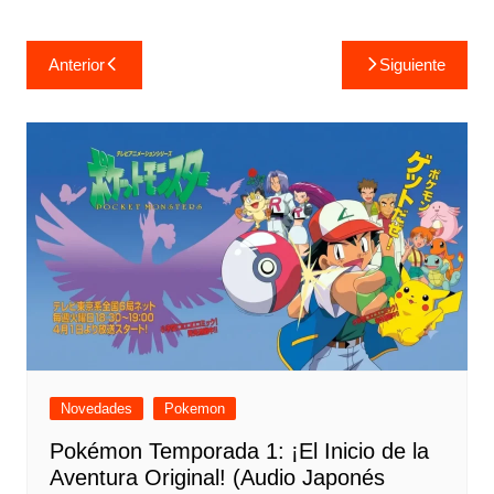
Navegación
Anterior
Siguiente
de
entradas
Novedades
Pokemon
Pokémon Temporada 1: ¡El Inicio de la
Aventura Original! (Audio Japonés