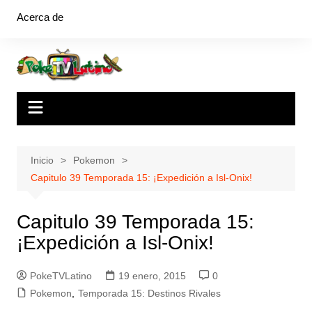
Saltar
Acerca de
al
contenido
Inicio
Pokemon
Capitulo 39 Temporada 15: ¡Expedición a Isl-Onix!
Capitulo 39 Temporada 15:
¡Expedición a Isl-Onix!
PokeTVLatino
19 enero, 2015
0
Pokemon
,
Temporada 15: Destinos Rivales