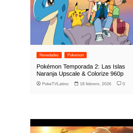
Novedades
Pokemon
Pokémon Temporada 2: Las Islas
Naranja Upscale & Colorize 960p
PokeTVLatino
18 febrero, 2026
0