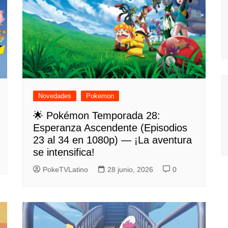
Novedades
Pokemon
🌟 Pokémon Temporada 28:
Esperanza Ascendente (Episodios
23 al 34 en 1080p) — ¡La aventura
se intensifica!
PokeTVLatino
28 junio, 2026
0