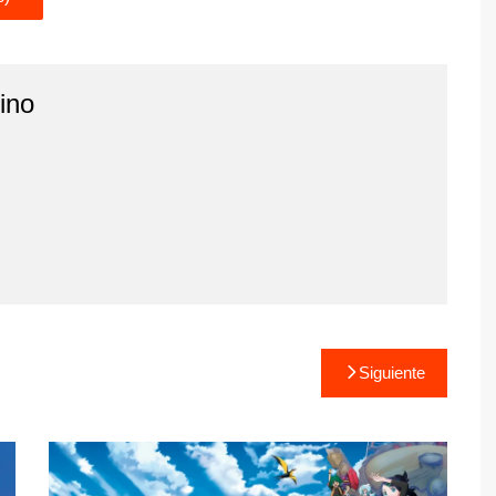
ino
Siguiente