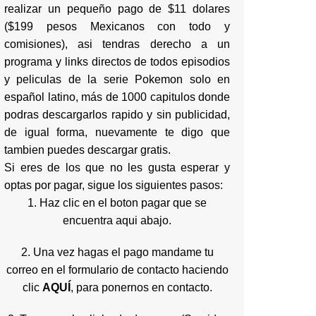
realizar un pequeño pago de $11 dolares
($199 pesos Mexicanos con todo y
comisiones), asi tendras derecho a un
programa y links directos de todos episodios
y peliculas de la serie Pokemon solo en
español latino, más de 1000 capitulos donde
podras descargarlos rapido y sin publicidad,
de igual forma, nuevamente te digo que
tambien puedes descargar gratis.
Si eres de los que no les gusta esperar y
optas por pagar, sigue los siguientes pasos:
1. Haz clic en el boton pagar que se
encuentra aqui abajo.
2. Una vez hagas el pago mandame tu
correo en el formulario de contacto haciendo
clic
AQUÍ
, para ponernos en contacto.