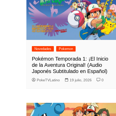
Novedades
Pokemon
Pokémon Temporada 1: ¡El Inicio
de la Aventura Original! (Audio
Japonés Subtitulado en Español)
PokeTVLatino
19 julio, 2026
0