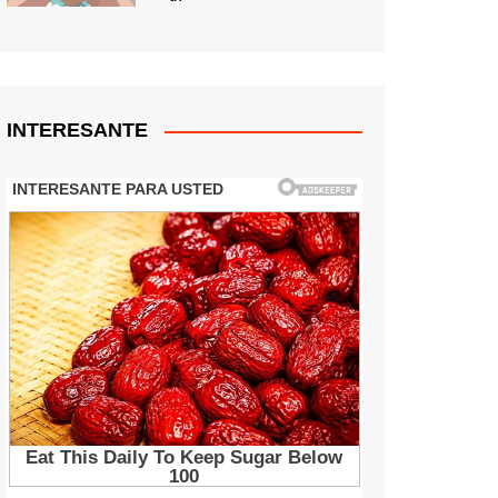
INTERESANTE