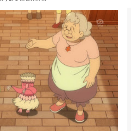
ración
Pokémon Temporada 26 La
Pokemon Temporada 19
y Luna Ultra Aventuras
Vencedores De La Liga
Busqueda Del Maestro
Pokémon Temporada 24 La
serie Horizontes Pokémon
XYZ
Sinnoh Latino
Latino
Pokémon Temporada 22 Sol
Serie Viajes Maestros
Pokémon Temporada 27 En
y Luna Ultraleyendas Latino
Pokémon Temporada 25
busca de Laqua
Serie Viajes Definitivos
Pokémon Temporada 28
Esperanza ascendente