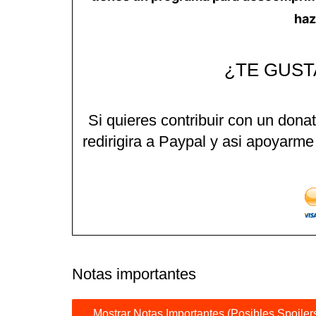
haz
¿TE GUST
Si quieres contribuir con un donat
redirigira a Paypal y asi apoyarme
Notas importantes