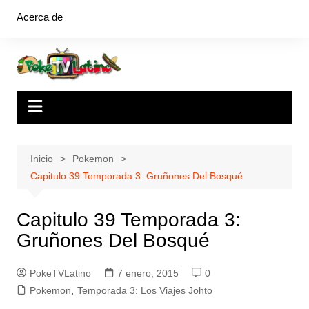
Saltar
Acerca de
al
contenido
Inicio
Pokemon
Capitulo 39 Temporada 3: Gruñones Del Bosqué
Capitulo 39 Temporada 3:
Gruñones Del Bosqué
PokeTVLatino
7 enero, 2015
0
Pokemon
,
Temporada 3: Los Viajes Johto