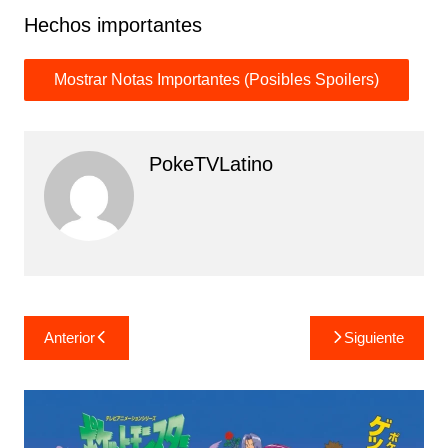
Hechos importantes
PokeTVLatino
Navegación
Anterior
Siguiente
de
entradas