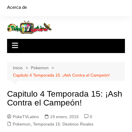
Saltar
Acerca de
al
contenido
Inicio
Pokemon
Capitulo 4 Temporada 15: ¡Ash Contra el Campeón!
Capitulo 4 Temporada 15: ¡Ash
Contra el Campeón!
PokeTVLatino
19 enero, 2015
0
Pokemon
,
Temporada 15: Destinos Rivales