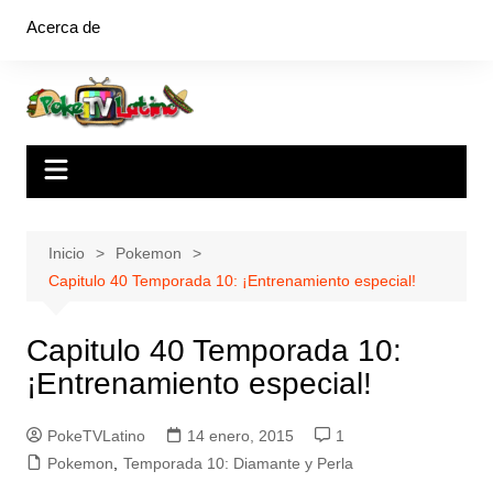
Saltar
Acerca de
al
contenido
Inicio
Pokemon
Capitulo 40 Temporada 10: ¡Entrenamiento especial!
Capitulo 40 Temporada 10:
¡Entrenamiento especial!
PokeTVLatino
14 enero, 2015
1
Pokemon
,
Temporada 10: Diamante y Perla