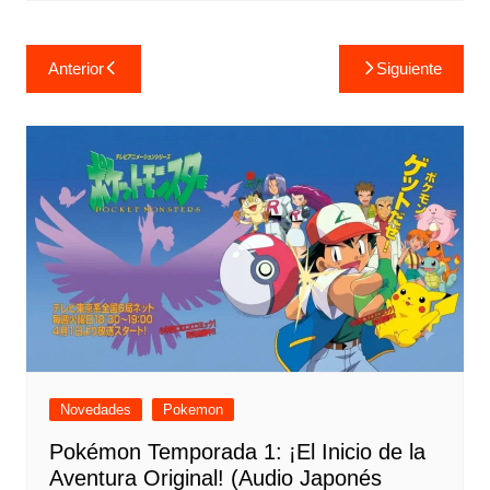
Navegación
Anterior
Siguiente
de
entradas
Novedades
Pokemon
Pokémon Temporada 1: ¡El Inicio de la
Aventura Original! (Audio Japonés