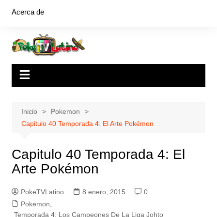
Saltar
Acerca de
al
contenido
Inicio
Pokemon
Capitulo 40 Temporada 4: El Arte Pokémon
Capitulo 40 Temporada 4: El
Arte Pokémon
PokeTVLatino
8 enero, 2015
0
Pokemon
,
Temporada 4: Los Campeones De La Liga Johto