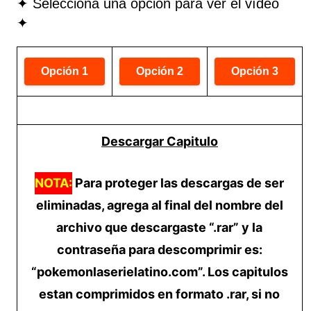
✦ Selecciona una opción para ver el vídeo
✦
Descargar Capitulo
NOTA:
Para proteger las descargas de ser
eliminadas, agrega al final del nombre del
archivo que descargaste “.rar” y la
contraseña para descomprimir es:
“pokemonlaserielatino.com”. Los capitulos
estan comprimidos en formato .rar, si no