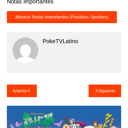
Notas importantes
PokeTVLatino
Navegación
Anterior
Siguiente
de
entradas