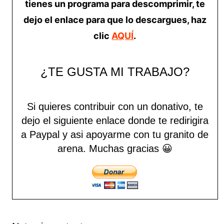
tienes un programa para descomprimir, te
dejo el enlace para que lo descargues, haz
clic
AQUÍ
.
¿TE GUSTA MI TRABAJO?
Si quieres contribuir con un donativo, te
dejo el siguiente enlace donde te redirigira
a Paypal y asi apoyarme con tu granito de
arena.
Muchas gracias 😀