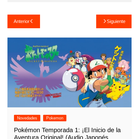
Navegación
Anterior
Siguiente
de
entradas
Novedades
Pokemon
Pokémon Temporada 1: ¡El Inicio de la
Aventura Original! (Audio Japonés