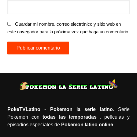
Guardar mi nombre, correo electrónico y sitio web en
este navegador para la próxima vez que haga un comentario.
PokeTVLatino
-
Pokemon la serie latino
. Serie
Pokemon con
todas las temporadas
, películas y
episodios especiales de
Pokemon latino online
.