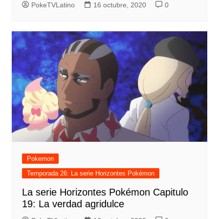
PokeTVLatino
16 octubre, 2020
0
Pokemon
Temporada 26: La serie Horizontes Pokémon
La serie Horizontes Pokémon Capitulo
19: La verdad agridulce