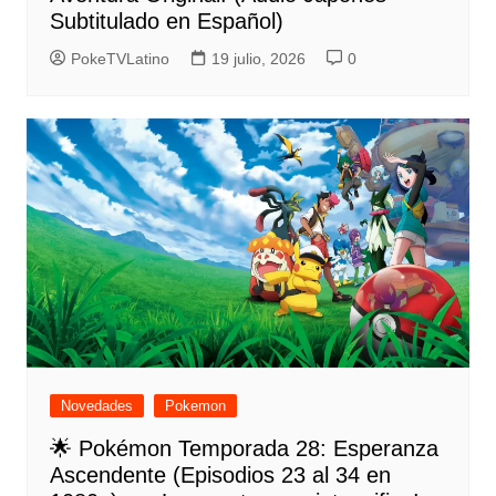
Subtitulado en Español)
PokeTVLatino
19 julio, 2026
0
Novedades
Pokemon
🌟 Pokémon Temporada 28: Esperanza
Ascendente (Episodios 23 al 34 en