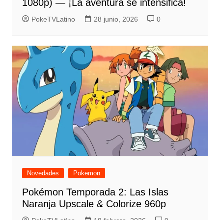
1080p) — ¡La aventura se intensifica!
PokeTVLatino
28 junio, 2026
0
Novedades
Pokemon
Pokémon Temporada 2: Las Islas
Naranja Upscale & Colorize 960p