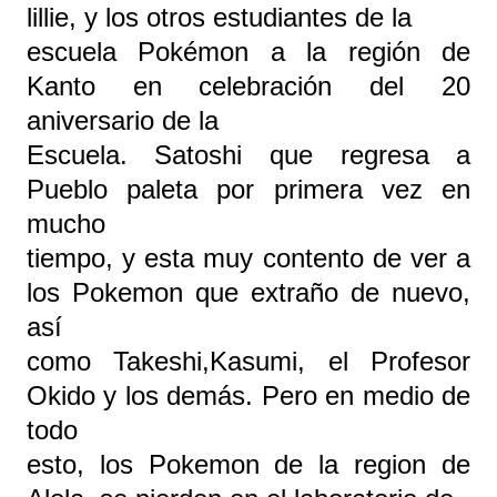
lillie, y los otros estudiantes de la
escuela Pokémon a la región de
Kanto en celebración del 20
aniversario de la
Escuela. Satoshi que regresa a
Pueblo paleta por primera vez en
mucho
tiempo, y esta muy contento de ver a
los Pokemon que extraño de nuevo,
así
como Takeshi,Kasumi, el Profesor
Okido y los demás. Pero en medio de
todo
esto, los Pokemon de la region de