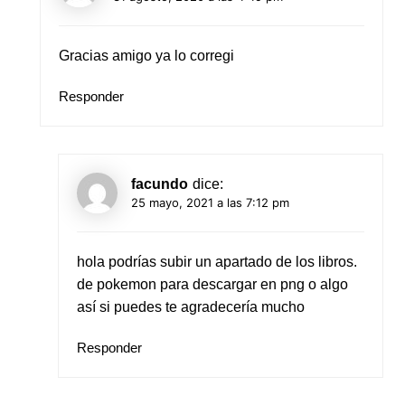
Gracias amigo ya lo corregi
Responder
facundo
dice:
25 mayo, 2021 a las 7:12 pm
hola podrías subir un apartado de los libros.
de pokemon para descargar en png o algo
así si puedes te agradecería mucho
Responder