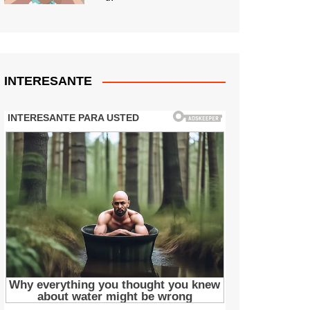
INTERESANTE