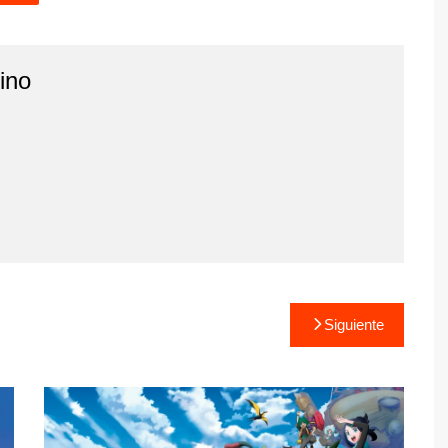
ino
Siguiente