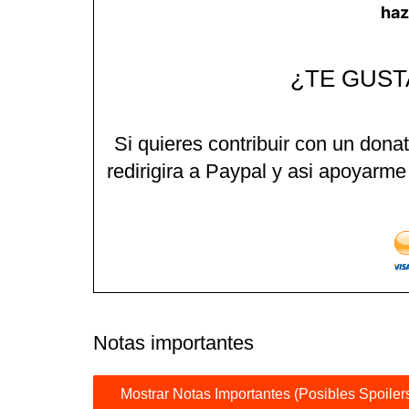
haz
¿TE GUST
Si quieres contribuir con un donat
redirigira a Paypal y asi apoyarme
Notas importantes