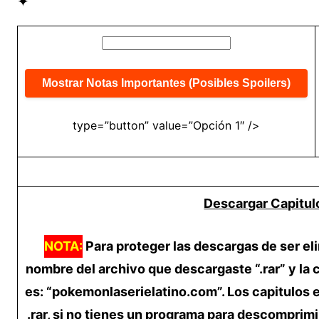
✦
type=”button” value=”Opción 1″ />
Descargar Capitul
NOTA:
Para proteger las descargas de ser eli
nombre del archivo que descargaste “.rar” y la
es: “pokemonlaserielatino.com”. Los capitulos
.rar, si no tienes un programa para descomprimir