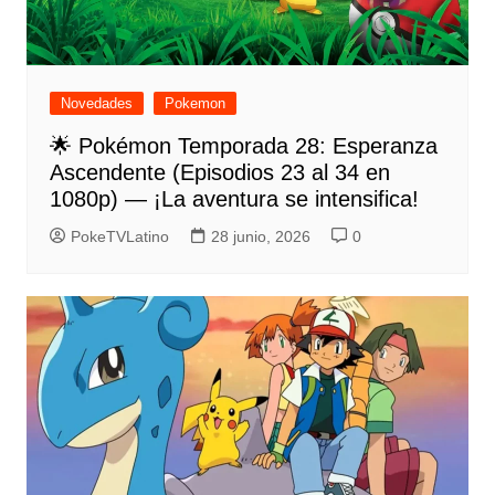
Novedades
Pokemon
🌟 Pokémon Temporada 28: Esperanza
Ascendente (Episodios 23 al 34 en
1080p) — ¡La aventura se intensifica!
PokeTVLatino
28 junio, 2026
0