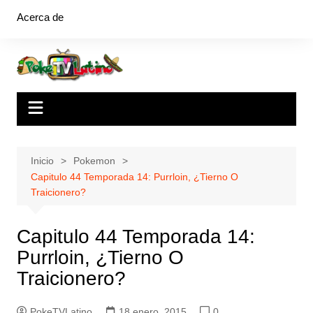
Saltar
Acerca de
al
contenido
Inicio
Pokemon
Capitulo 44 Temporada 14: Purrloin, ¿Tierno O
Traicionero?
Capitulo 44 Temporada 14:
Purrloin, ¿Tierno O
Traicionero?
PokeTVLatino
18 enero, 2015
0