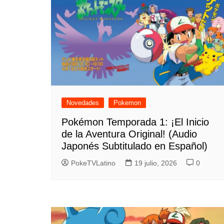
Novedades
Pokemon
Pokémon Temporada 1: ¡El Inicio
de la Aventura Original! (Audio
Japonés Subtitulado en Español)
PokeTVLatino
19 julio, 2026
0