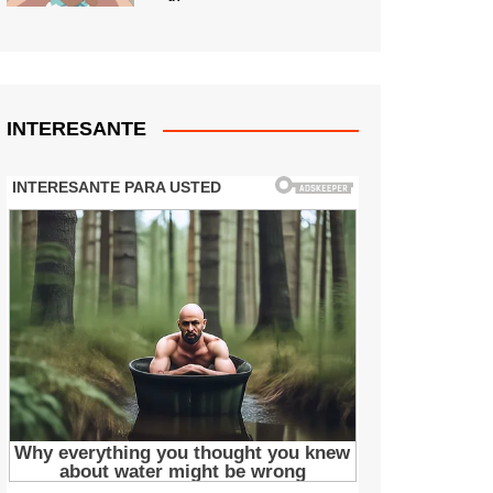
INTERESANTE