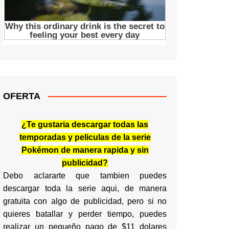
OFERTA
¿Te gustaria descargar todas las
temporadas y peliculas de la serie
Pokémon de manera rapida y sin
publicidad?
Debo aclararte que tambien puedes
descargar toda la serie aqui, de manera
gratuita con algo de publicidad, pero si no
quieres batallar y perder tiempo, puedes
realizar un pequeño pago de $11 dolares