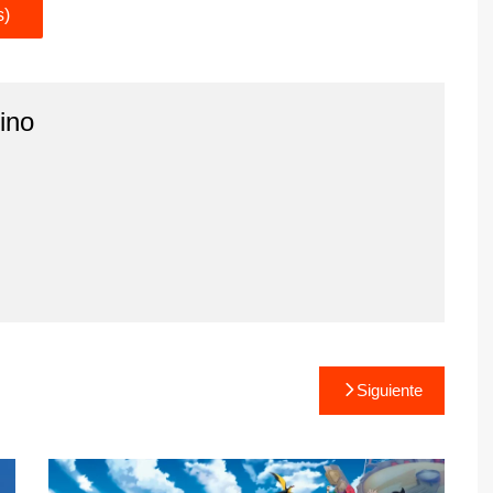
ino
Siguiente