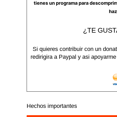
tienes un programa para descomprimir
haz
¿TE GUST
Si quieres contribuir con un donat
redirigira a Paypal y asi apoyarme
Hechos importantes