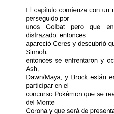
El capitulo comienza con un 
perseguido por
unos Golbat pero que en
disfrazado, entonces
apareció Ceres y descubrió qu
Sinnoh,
entonces se enfrentaron y oc
Ash,
Dawn/Maya, y Brock están e
participar en el
concurso Pokémon que se real
del Monte
Corona y que será de present