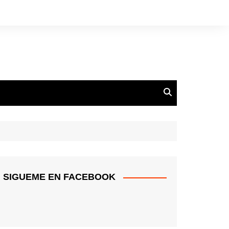
SIGUEME EN FACEBOOK