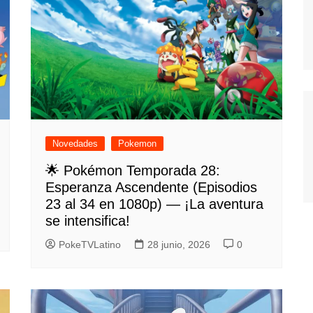
Novedades
Pokemon
🌟 Pokémon Temporada 28:
Esperanza Ascendente (Episodios
23 al 34 en 1080p) — ¡La aventura
se intensifica!
PokeTVLatino
28 junio, 2026
0