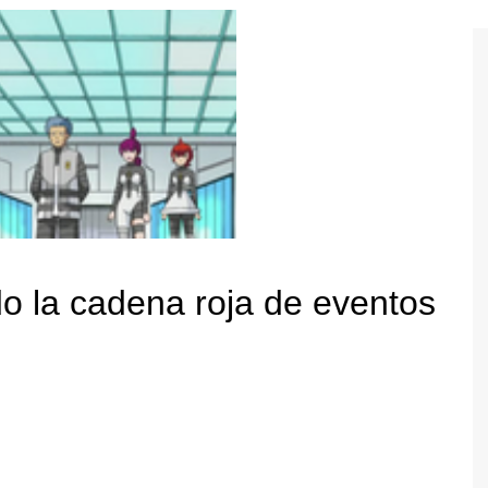
ración
Pokémon Temporada 26 La
Pokemon Temporada 19
y Luna Ultra Aventuras
Vencedores De La Liga
Busqueda Del Maestro
Pokémon Temporada 24 La
serie Horizontes Pokémon
XYZ
Sinnoh Latino
Latino
Pokémon Temporada 22 Sol
Serie Viajes Maestros
Pokémon Temporada 27 En
y Luna Ultraleyendas Latino
Pokémon Temporada 25
busca de Laqua
Serie Viajes Definitivos
Pokémon Temporada 28
Esperanza ascendente
 la cadena roja de eventos