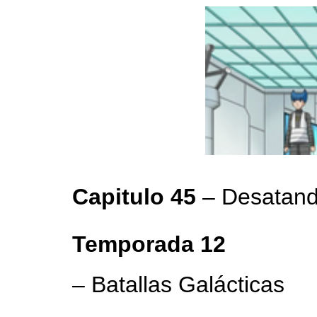
9na Gene
Capitulo 45
– Desatando
Temporada 12
– Batallas Galácticas