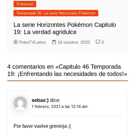
Pokemon
Temporada 26: La serie Horizontes Pokémon
La serie Horizontes Pokémon Capitulo
19: La verdad agridulce
PokeTVLatino
16 octubre, 2020
0
4 comentarios en «
Capitulo 46 Temporada
19: ¡Enfrentando las necesidades de todos!
»
sebas:)
dice:
1 febrero, 2021 a las 12:14 am
Por favor vuelve greninja ;(