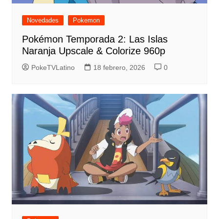
Novedades
Pokemon
Pokémon Temporada 2: Las Islas
Naranja Upscale & Colorize 960p
PokeTVLatino
18 febrero, 2026
0