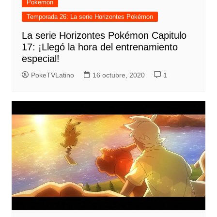
Pokemon
Temporada 26: La serie Horizontes Pokémon
La serie Horizontes Pokémon Capitulo
17: ¡Llegó la hora del entrenamiento
especial!
PokeTVLatino
16 octubre, 2020
1